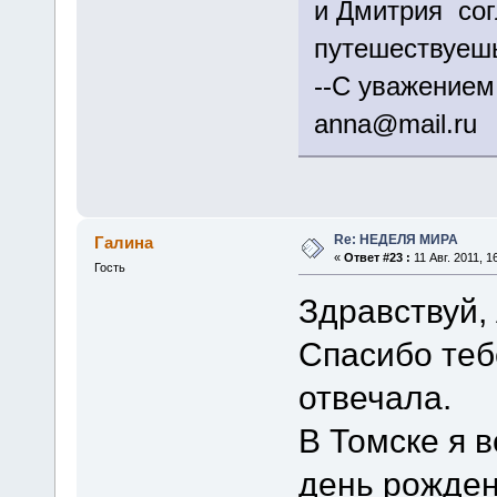
и Дмитрия сог
путешествуешь
--С уваже
anna@mail.ru
Re: НЕДЕЛЯ МИРА
Галина
«
Ответ #23 :
11 Авг. 2011, 1
Гость
Здравствуй,
Спасибо тебе
отвечала.
В Томске я 
день рождени