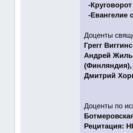
-Круговорот 
-Евангелие о
Доценты свящ
Грегг Виггинс
Андрей Жильц
(Финляндия),
Дмитрий Хорн
Доценты по ис
Ботмеровская
Рецитация: Н