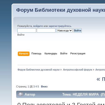
Форум Библиотеки духовной наук
Пожалуйста,
войдите
или
зарегистрируйтесь
.
Войти
Начало
Помощь
Календарь
Войти
Регистрация
Форум Библиотеки духовной науки
»
Антропософский форум
»
Антроп
« 
Страниц:
1
[
2
]
3
4
5
Вниз
Автор
Тема: НЕДЕЛЯ МИРА (Пр