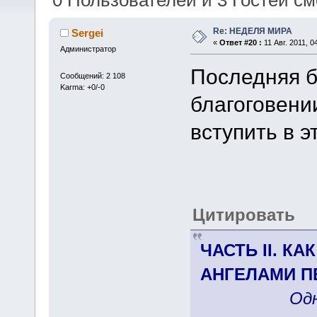
0 Пользователей и 3 Гостей см
Re: НЕДЕЛЯ МИРА
Sergei
«
Ответ #20 :
11 Авг. 2011, 0
Администратор
Последняя б
Сообщений: 2 108
Karma: +0/-0
благоговении
вступить в э
Цитировать
ЧАСТЬ II. К
АНГЕЛАМИ П
Од