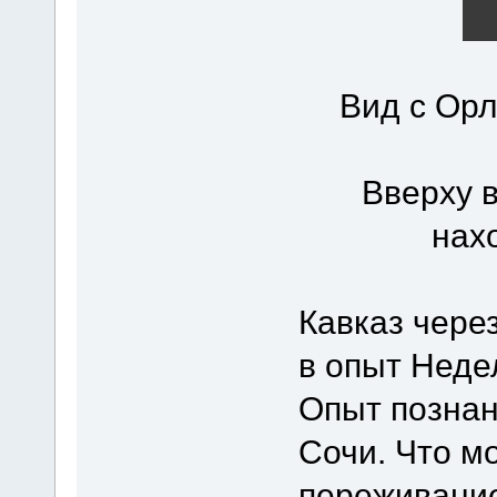
Вид с Орл
Вверху в
нах
Кавказ чере
в опыт Неде
Опыт познан
Сочи. Что м
переживани