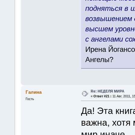
подняться в 
возвышением д
высшем уровне
с ангелами со
Ирена Йогансо
Ангелы?
Re: НЕДЕЛЯ МИРА
Галина
«
Ответ #21 :
11 Авг. 2011, 1
Гость
Да! Эта кни
важна, хотя
мир иначе...