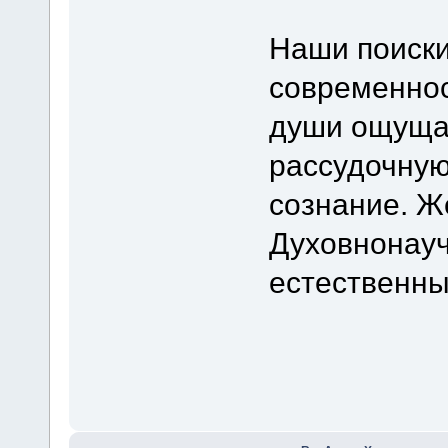
Наши поиски
современнос
души ощуща
рассудочную
сознание. Ж
Духовнонауч
естественны