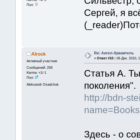
Сильвестр, 
Пол:
Сергей, я в
(_reader)По
Re: Ангел-Хранитель
Alrock
«
Ответ #10 :
06 Дек. 2010, 1
Активный участник
Сообщений: 258
Статья А. Т
Karma: +1/-1
Пол:
поколения".
Aleksandr Osadchuk
http://bdn-st
name=Books
Здесь - о с