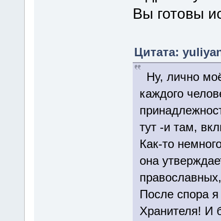
Вы готовы и
Цитата: yuliyan
Ну, лично моё
каждого челов
принадлежност
тут -и там, в
Как-то немног
она утверждает
православных,
После спора я
Хранителя! И 