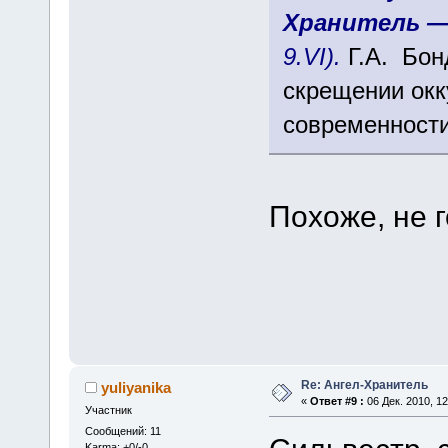
Хранитель —
9.VI).
Г.А. Бо
скрещении окк
современност
Похоже, не г
Re: Ангел-Хранитель
yuliyanika
«
Ответ #9 :
06 Дек. 2010, 12
Участник
Сообщений: 11
Karma: +0/-0