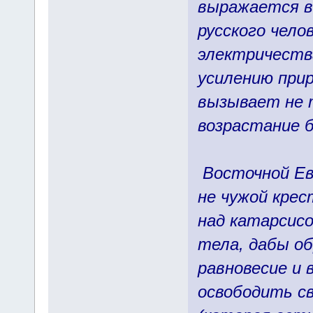
выражается в
русского чело
электричеств
усилению прир
вызывает не т
возрастание б
Восточной Евр
не чужой крес
над катарсисо
тела, дабы о
равновесие и 
освободить с