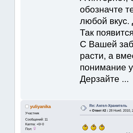
обозначте т
любой вкус. 
Так появитс
С Вашей заб
расти, а вме
понимание у
Дерзайте ...
Re: Ангел-Хранитель
yuliyanika
«
Ответ #2 :
28 Нояб. 2010, 2
Участник
Сообщений: 11
Karma: +0/-0
Пол: