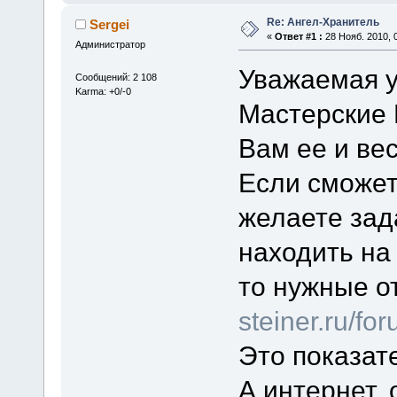
Re: Ангел-Хранитель
Sergei
«
Ответ #1 :
28 Нояб. 2010, 0
Администратор
Уважаемая yu
Сообщений: 2 108
Karma: +0/-0
Мастерские 
Вам ее и вес
Если сможет
желаете зада
находить на 
то нужные о
steiner.ru/f
Это показат
А интернет,