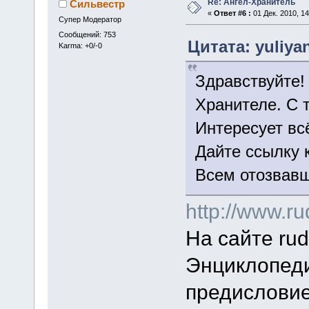
Re: Ангел-Хранитель
Сильвестр
«
Ответ #6 :
01 Дек. 2010, 14
Супер Модератор
Сообщений: 753
Цитата: yuliyan
Karma: +0/-0
Здравствуйте!
Хранителе. С т
Интересует всё
Дайте ссылку 
Всем отозвавш
http://www.ru
На сайте rudo
Энциклопеди
предисловие