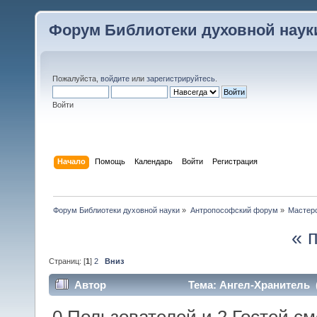
Форум Библиотеки духовной наук
Пожалуйста,
войдите
или
зарегистрируйтесь
.
Войти
Начало
Помощь
Календарь
Войти
Регистрация
Форум Библиотеки духовной науки
»
Антропософский форум
»
Мастер
« 
Страниц: [
1
]
2
Вниз
Автор
Тема: Ангел-Хранитель 