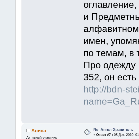
оглавление,
и Предметны
алфавитном
имен, упомя
по темам, в 
Про одежду 
352, он есть
http://bdn-st
name=Ga_R
Re: Ангел-Хранитель
Алина
«
Ответ #7 :
05 Дек. 2010, 01
Активный участник