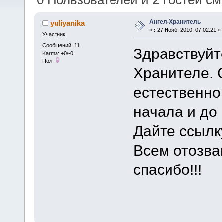
0 Пользователей и 2 Гостей см
Ангел-Хранитель
yuliyanika
«
:
27 Нояб. 2010, 07:02:21 »
Участник
Сообщений: 11
Здравствуйт
Karma: +0/-0
Пол:
Хранителе. С
естественно.
начала и до 
Дайте ссылк
Всем отозва
спасибо!!!