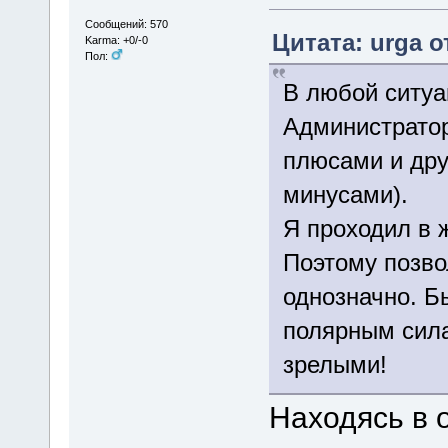
Сообщений: 570
Цитата: urga о
Karma: +0/-0
Пол:
В любой ситуа
Администратор
плюсами и дру
минусами).
Я проходил в ж
Поэтому позвол
однозначно. Б
полярным сила
зрелыми!
Находясь в 