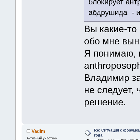
блокирует антр
абдрушида - и
Вы какие-то
обо мне вын
Я понимаю, 
anthroposoph
Владимир за
не следует, 
решение.
Re: Ситуация с форумом
Vadim
года
Активный участник