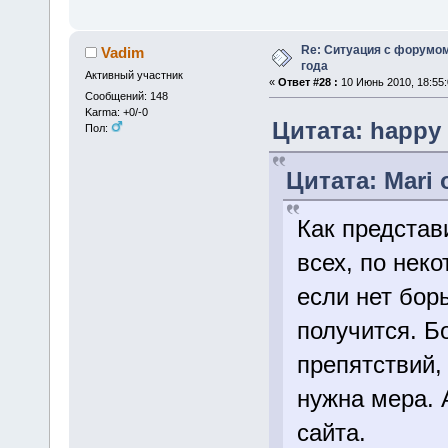
Re: Ситуация с форумом
Vadim
года
Активный участник
«
Ответ #28 :
10 Июнь 2010, 18:55:
Сообщений: 148
Karma: +0/-0
Цитата: happy 
Пол:
Цитата: Mari 
Как представ
всех, по нек
если нет борь
получится. Б
препятствий,
нужна мера. 
сайта.