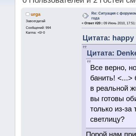
0 Пользователей и 2 Гостей см
Re: Ситуация с форумом
urga
года
Завсегдатай
«
Ответ #20 :
09 Июнь 2010, 17:51:
Сообщений: 994
Karma: +0/-0
Цитата: happy 
Цитата: Denke
Все верно, но
банить! <...>
в реальной ж
вы готовы об
только из-за 
светлицу?
Порой нам при