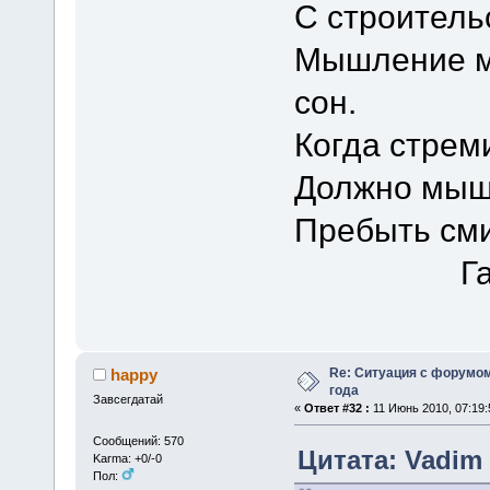
С строитель
Мышление мо
сон.
Когда стрем
Должно мыш
Пребыть сми
Галина
Re: Ситуация с форумом
happy
года
Завсегдатай
«
Ответ #32 :
11 Июнь 2010, 07:19:
Сообщений: 570
Цитата: Vadim 
Karma: +0/-0
Пол: