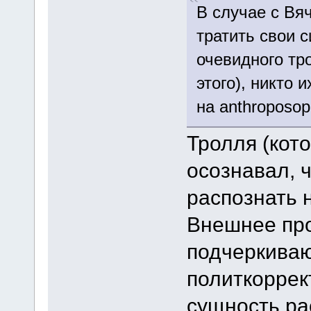
В случае с Вя
тратить свои 
очевидного тр
этого), никто 
на anthroposop
Тролля (кот
осознавал, ч
распознать н
Внешнее про
подчеркиваю,
политкоррек
сущность ра