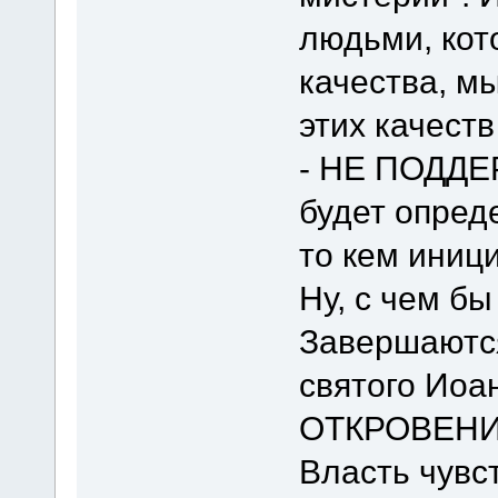
людьми, кот
качества, м
этих качеств
- НЕ ПОДДЕР
будет опреде
то кем иниц
Ну, с чем б
Завершаются
святого Иоан
ОТКРОВЕНИ
Власть чувс