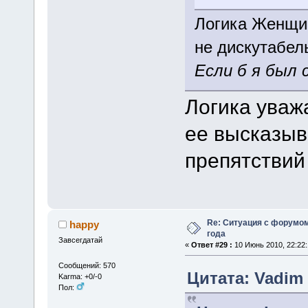
Логика Женщи
не дискутабель
Если б я был 
Логика уваж
ее высказыв
препятствий
Re: Ситуация с форумом
happy
года
Завсегдатай
«
Ответ #29 :
10 Июнь 2010, 22:22:
Сообщений: 570
Цитата: Vadim 
Karma: +0/-0
Пол: