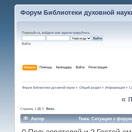
Форум Библиотеки духовной наук
Пожалуйста,
войдите
или
зарегистрируйтесь
.
Войти
Начало
Помощь
Календарь
Войти
Регистрация
Форум Библиотеки духовной науки
»
Общий раздел
»
Информация
»
С
« 
Страниц:
1
[
2
]
3
Вниз
Автор
Тема: Ситуация с форумо