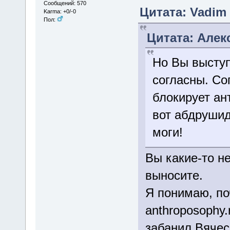
Сообщений: 570
Цитата: Vadim 
Karma: +0/-0
Пол:
Цитата: Алекс
Но Вы выступ
согласны. Со
блокирует ан
вот абдрушид
моги!
Вы какие-то н
выносите.
Я понимаю, по
anthroposophy
забанил Вячесл