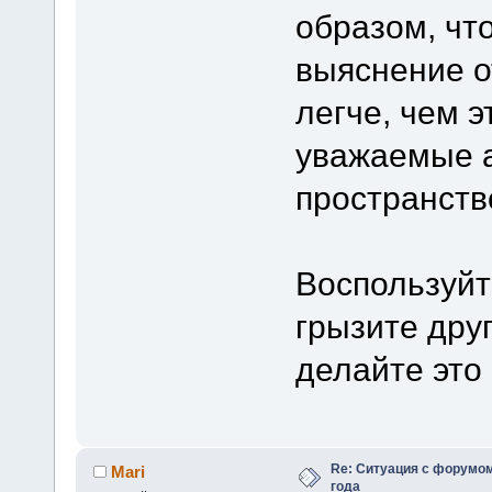
образом, чт
выяснение о
легче, чем э
уважаемые а
пространств
Воспользуйт
грызите друг
делайте это
Re: Ситуация с форумом
Mari
года