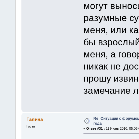
могут вынос
разумные су
меня, или к
бы взрослый
меня, а гово
никак не до
прошу извин
замечание л
Re: Ситуация с форумом
Галина
года
Гость
«
Ответ #31 :
11 Июнь 2010, 05:06: