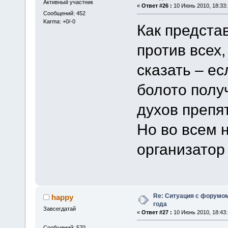
Активный участник
«
Ответ #26 :
10 Июнь 2010, 18:33:
Сообщений: 452
Karma: +0/-0
Как представ
против всех
сказать – ес
болото полу
духов препя
Но во всем 
организатор
Re: Ситуация с форумом
happy
года
Завсегдатай
«
Ответ #27 :
10 Июнь 2010, 18:43:
Сообщений: 570