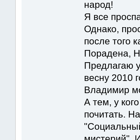
народ!
Я все просп
Однако, прос
после того к
Порадена, Н
Предлагаю у
весну 2010 г
Владимир мо
А тем, у ког
почитать. Н
"Социальный
мистерий". И