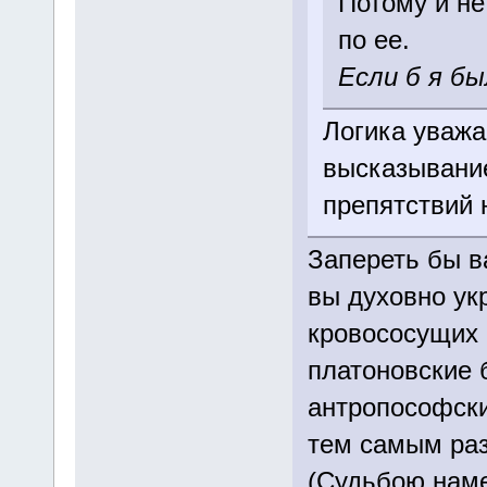
Потому и не
по ее.
Если б я б
Логика уважа
высказывание
препятствий 
Запереть бы в
вы духовно ук
кровососущих в
платоновские 
антропософски
тем самым раз
(Судьбою наме