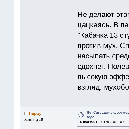
Не делают этог
цацкаясь. В п
"Кабачка 13 ст
против мух. С
насыпать средс
сдохнет. Поле
высокую эффек
взгляд, мухоб
Re: Ситуация с форумом
happy
года
Завсегдатай
«
Ответ #25 :
10 Июнь 2010, 09:21: