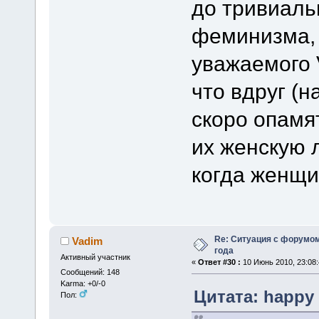
до тривиальн
феминизма, 
уважаемого 
что вдруг (
скоро опамя
их женскую л
когда женщи
Re: Ситуация с форумом
Vadim
года
Активный участник
«
Ответ #30 :
10 Июнь 2010, 23:08:
Сообщений: 148
Karma: +0/-0
Цитата: happy 
Пол: