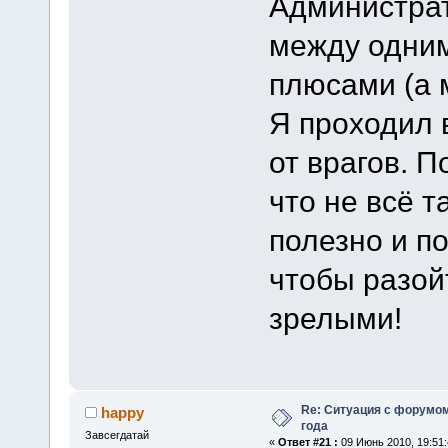
Администрат
между одним
плюсами (а 
Я проходил 
от врагов. П
что не всё т
полезно и п
чтобы разой
зрелыми!
Re: Ситуация с форумом
happy
года
Завсегдатай
«
Ответ #21 :
09 Июнь 2010, 19:51: