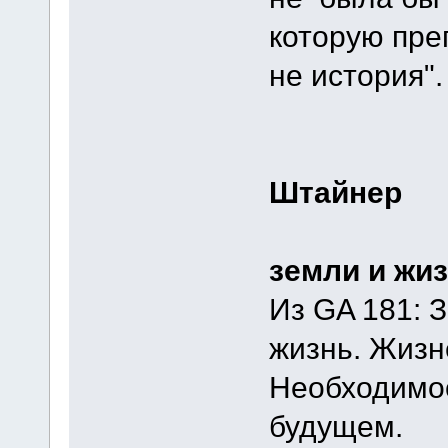
которую пре
не история".
Штайнер
Ум
земли и жи
Из GA 181: 
жизнь. Жизн
Необходимос
будущем.