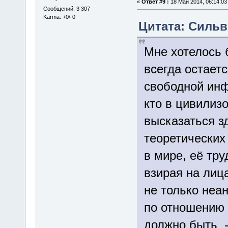
«
Ответ #9 :
18 Май 2014, 06:14:03
Сообщений: 3 307
Karma: +0/-0
Цитата: Сильве
Мне хотелось 
всегда остает
свободной ин
кто в цивилиз
высказаться з
теоретических
в мире, её тру
взирая на лиц
не только неа
по отношению 
должно быть -