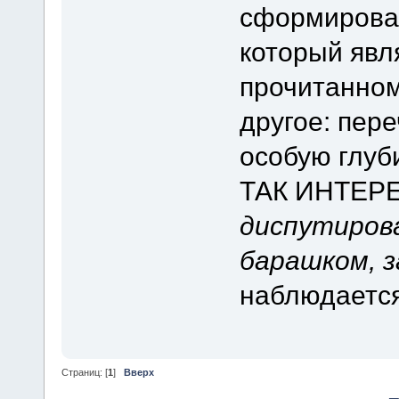
сформирован
который явля
прочитанном
другое: пе
особую глуб
ТАК ИНТЕРЕС
диспутиров
барашком, 
наблюдается
Страниц: [
1
]
Вверх