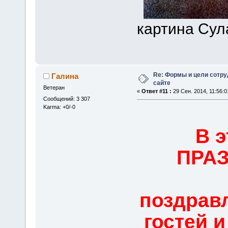
картина Су
Re: Формы и цели сотр
Галина
сайте
Ветеран
«
Ответ #11 :
29 Сен. 2014, 11:56:0
Сообщений: 3 307
Karma: +0/-0
В 
ПРА
поздрав
гостей 