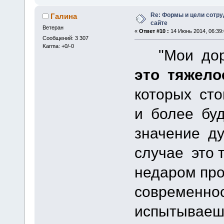
Re: Формы и цели сотр
Галина
сайте
Ветеран
«
Ответ #10 :
14 Июнь 2014, 06:39:
Сообщений: 3 307
Karma: +0/-0
"Мои доро
это тяжело
которых сто
и более бу
значение ду
случае это 
недаром про
современнос
испытываеш