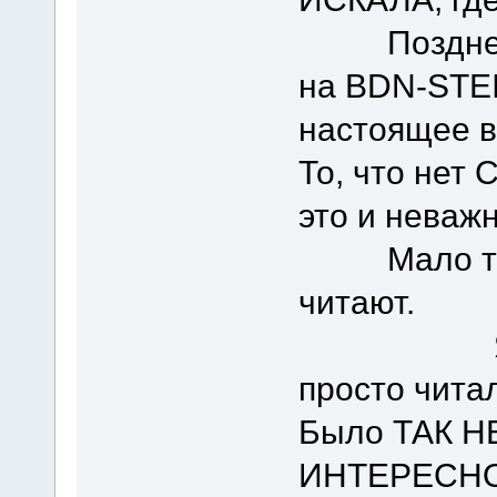
Позднее и
на BDN-STEI
настоящее в
То, что нет
это и неважн
Мало того
читают.
Я и сам
просто чита
Было ТАК Н
ИНТЕРЕСНО!