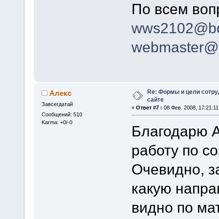
По всем воп
wws2102@bdn
webmaster@b
Re: Формы и цели сотр
Алекс
сайте
Завсегдатай
«
Ответ #7 :
08 Фев. 2008, 17:21:11
Сообщений: 510
Karma: +0/-0
Благодарю А
работу по с
Очевидно, з
какую напра
видно по ма