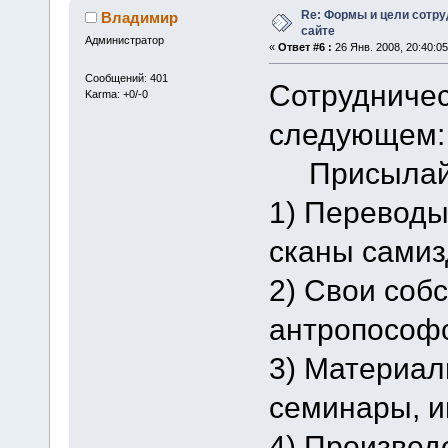
Re: Формы и цели сотр
Владимир
сайте
Администратор
«
Ответ #6 :
26 Янв. 2008, 20:40:05
Сообщений: 401
Сотрудничес
Karma: +0/-0
следующем:
Присылайте
1) Переводы
сканы самиз
2) Свои соб
антропософс
3) Материал
семинары, и
4) Произвед