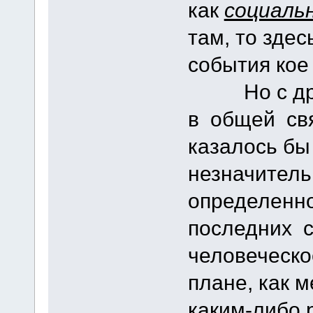
как
социаль
там, то здес
события кое
Но с друго
в общей свя
казалось бы
незначител
определенно
последних 
человеческ
плане, как 
каким-либо 