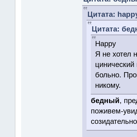
Цитата: happy
Цитата: бедн
Happy
Я не хотел 
цинический 
больно. Про
никому.
бедный
, пр
поживем-увид
созидательном