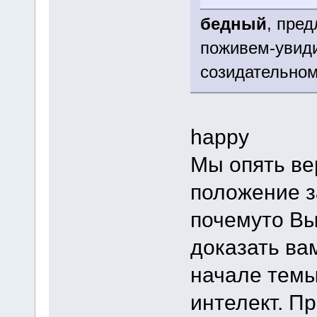
бедный
, пред
поживем-увиди
созидательному
happy
Мы опять ве
положение з
почемуто Вы
доказать ва
начале темы
интелект. Пр