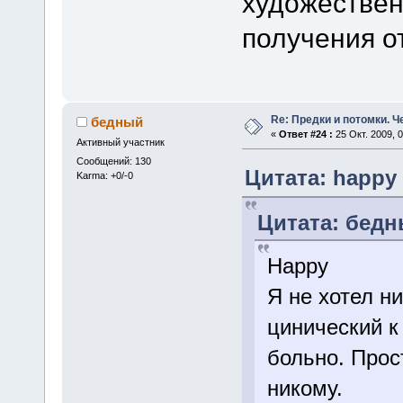
художествен
получения о
Re: Предки и потомки. Ч
бедный
«
Ответ #24 :
25 Окт. 2009, 0
Активный участник
Сообщений: 130
Цитата: happy о
Karma: +0/-0
Цитата: бедны
Happy
Я не хотел н
цинический к
больно. Прос
никому.