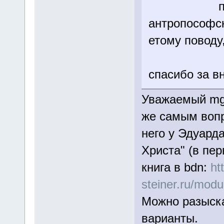
прос тож
антропософс
етому поводу
спасибо за в
Уважаемый mgg
же самым вопр
него у Эдуард
Христа" (в пер
книга в bdn:
ht
steiner.ru/modu
Можно разыска
варианты.