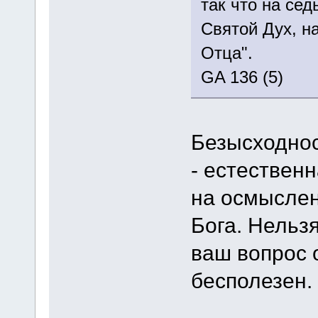
так что на се
Святой Дух, н
Отца".
GA 136 (5)
Безысходнос
- естествен
на осмысле
Бога. Нельз
ваш вопрос 
бесполезен.