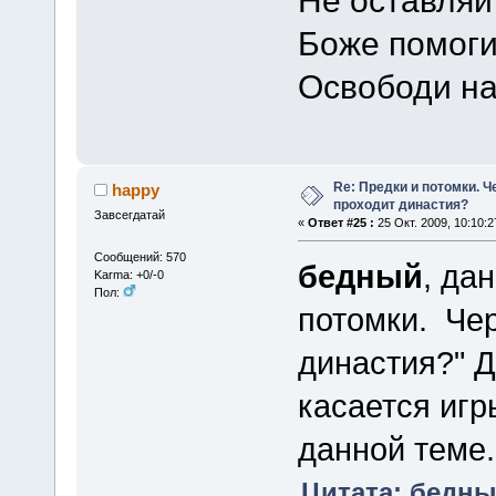
Не оставляи
Боже помоги
Освободи н
Re: Предки и потомки. Ч
happy
проходит династия?
Завсегдатай
«
Ответ #25 :
25 Окт. 2009, 10:10:2
Сообщений: 570
бедный
, да
Karma: +0/-0
Пол:
потомки. Чер
династия?" Д
касается игры
данной теме.
Цитата: бедный