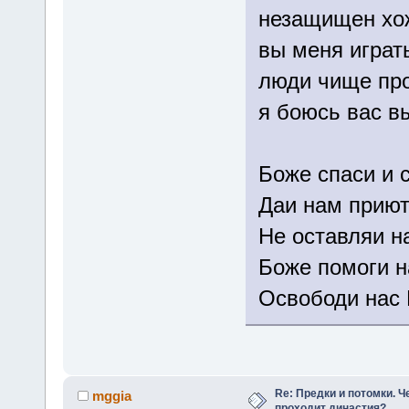
незащищен хож
вы меня играт
люди чище про
я боюсь вас 
Боже спаси и 
Даи нам приют
Не оставляи н
Боже помоги 
Освободи нас
Re: Предки и потомки. Ч
mggia
проходит династия?