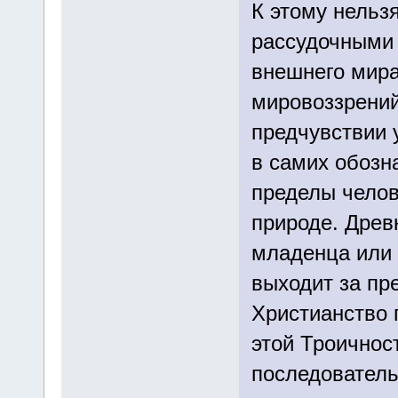
К этому нельз
рассудочными 
внешнего мира
мировоззрений
предчувствии 
в самих обозна
пределы челов
природе. Древ
младенца или с
выходит за пр
Христианство 
этой Троичнос
последователь