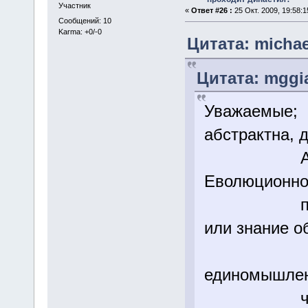
Участник
«
Ответ #26 :
25 Окт. 2009, 19:58:1
Сообщений: 10
Karma: +0/-0
Цитата: michael
Цитата: mggia
Уважаемые; 
абстрактна, 
А я имел
Еволюционно
поряд
или знание о
А сдруго
единомышлен
чувс