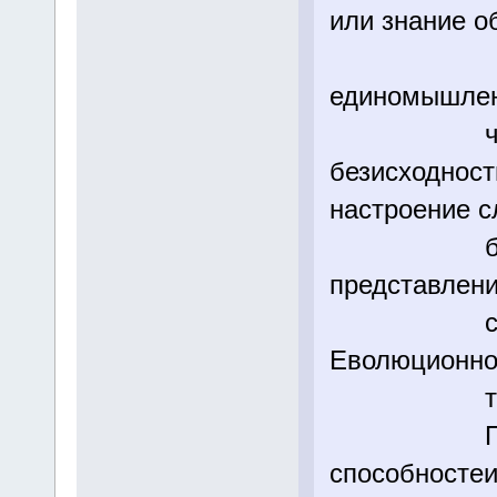
или знание о
А сдруго
единомышлен
чувс
безисходност
настроение с
бости от 
представлени
скончае
Еволюционног
тра
Понятно ч
способностеи