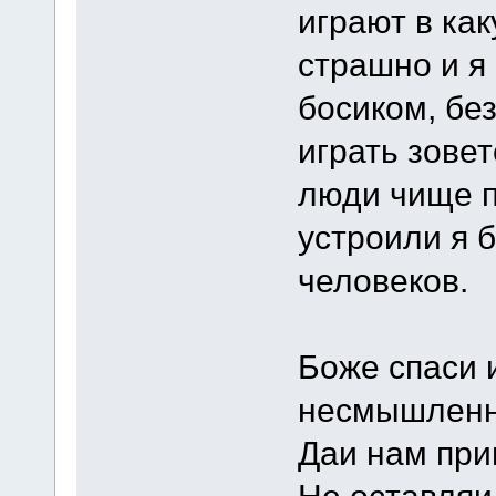
играют в ка
страшно и я
босиком, бе
играть зове
люди чище п
устроили я 
человеков.
Боже спаси 
несмышлен
Даи нам при