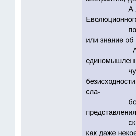
А я имел 
Еволюционног
порядк
или знание об 
А сдругои
единомышленн
чувст
безисходности
сла-
бости от 
представления
скончаемо
как даже неко