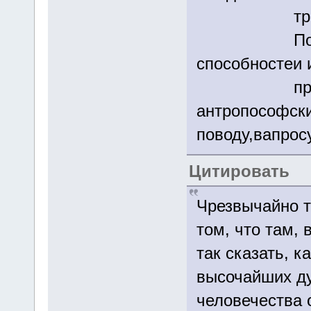
тра
Понятно ч
способностеи 
прос тоже
антропософск
поводу,вапрос
Цитировать
Чрезвычайно т
том, что там,
так сказать, 
высочайших ду
человечества 