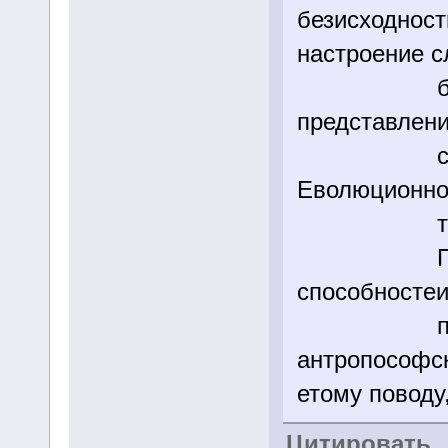
безисходност
настроение с
бости от 
представлени
скончае
Еволюционног
тра
Понятно ч
способностеи
прос тож
антропософс
етому поводу
Цитировать