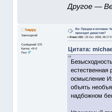
Другое — Ве
Re: Предки и потомки. Ч
happy
проходит династия?
Завсегдатай
«
Ответ #23 :
25 Окт. 2009, 08:17:0
Сообщений: 570
Цитата: michael
Karma: +0/-0
Пол:
Безысходность
естественная 
осмысление И
объять необъя
надбожном бес