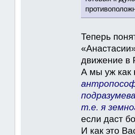
противополож
Теперь понят
«Анастасии»,
движение в 
А мы уж как 
антропософы
подразумев
т.е. я земн
если даст бо
И как это Ва