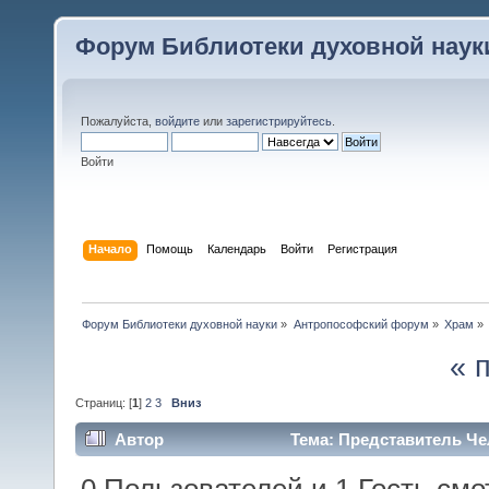
Форум Библиотеки духовной наук
Пожалуйста,
войдите
или
зарегистрируйтесь
.
Войти
Начало
Помощь
Календарь
Войти
Регистрация
Форум Библиотеки духовной науки
»
Антропософский форум
»
Храм
»
« 
Страниц: [
1
]
2
3
Вниз
Автор
Тема: Представитель Че