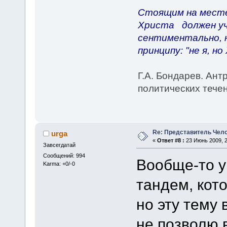
Стоящим на месте
Христа должен учи
сентиментально, н
принципу: "не я, но
Г.А. Бондарев. Ант
политических теч
Re: Представитель Чел
urga
«
Ответ #8 :
23 Июнь 2009, 2
Завсегдатай
Сообщений: 994
Вообще-то у
Karma: +0/-0
тандем, кот
но эту тему
не позволю 