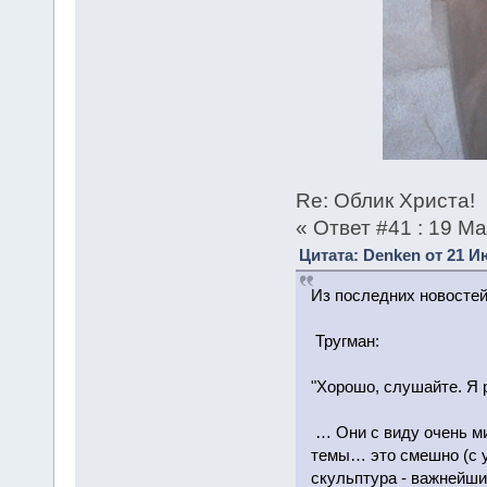
Re: Облик Христа!
« Ответ #41 : 19 М
Цитата: Denken от 21 Ию
Из последних новостей
Тругман:
"Xорошо, слушайте. Я р
… Они с виду очень ми
темы… это смешно (с 
скульптура - важнейши