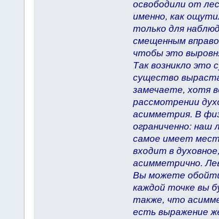
освободили от лес
именно, как ощути
только для наблюд
смещенным вправо
чтобы это выровн
Так воз­никло это
существо выраста
замечаете, хотя в
рассмотрении дух
асимметрия. В фи
ограниченно: наш 
самое имеет место
входит в духовно
асимметрично. Лев
Вы можете обойти 
каждой точке вы б
также, что асимме
есть выражение ж