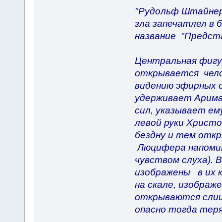
"Рудольф Штайнер
зла запечатлел в 
название "Предста
Центральная фигур
открывается чело
видению эфирных с
удерживает Ариман
сил, указывает ем
левой руки Христ
бездну и тем откр
Люцифера напомин
чувством слуха). 
изображены в их к
на скале, изображ
открываются сли
опасно тогда тер