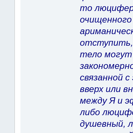
то люцифер
очищенного 
ариманичес
отступить,
тело могут
закономерно
связанной с
вверх или в
между Я и 
либо люциф
душевный, л