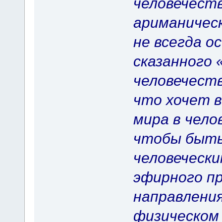
человечест
ариманическ
не всегда о
сказанного
человечеств
что хочет в
мира в чело
чтобы быть 
человечески
эфирно­го п
направления
физическом 