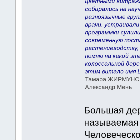
цветными витража
собирались на нау
разноязычные груп
врачи, устраивали
программки сулили
современную поста
растениеводству, 
помню на какой эт
колоссальной дере
этим витало имя Ш
Тамара ЖИРМУНСКА
Александр Мень
Большая дер
называемая
Человеческо