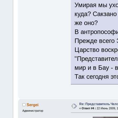
Умирая мы ухо
куда? Сакзано 
же оно?
В антропософи
Прежде всего 
Царство воскр
"Представител
мир и в Бау - 
Так сегодня э
Re: Представитель Чел
Sergei
«
Ответ #4 :
22 Июнь 2009, 1
Администратор