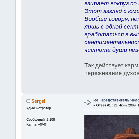
взирает вокруг со 
Этот взгляд с юмо
Вообще говоря, не
лишь с одной сен
вработаться в выс
сентиментальность
чистота души нево
Так действует карм
переживание духов
Re: Представитель Чел
Sergei
«
Ответ #1 :
21 Июнь 2009, 1
Администратор
Сообщений: 2 108
Karma: +0/-0