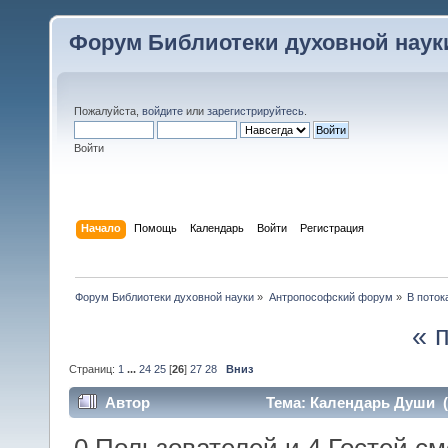
Форум Библиотеки духовной наук
Пожалуйста,
войдите
или
зарегистрируйтесь
.
Войти
Начало
Помощь
Календарь
Войти
Регистрация
Форум Библиотеки духовной науки
»
Антропософский форум
»
В поток
« 
Страниц:
1
...
24
25
[
26
]
27
28
Вниз
Автор
Тема: Календарь Души (