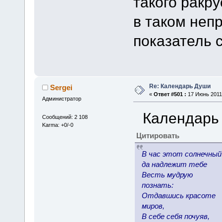
такого ракру
в таком неп
показатель 
Re: Календарь Души
Sergei
«
Ответ #501 :
17 Июнь 2011,
Администратор
Календарь
Сообщений: 2 108
Karma: +0/-0
Цитировать
В час этот солнечный
да надлежит тебе
Весть мудрую
познать:
Отдавшись красоте
миров,
В себе себя почуяв,