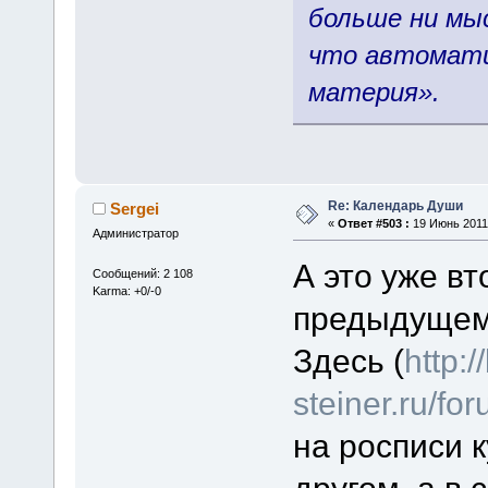
больше ни мыс
что автомати
материя».
Re: Календарь Души
Sergei
«
Ответ #503 :
19 Июнь 2011,
Администратор
А это уже в
Сообщений: 2 108
Karma: +0/-0
предыдущем 
Здесь (
http:/
steiner.ru/f
на росписи 
другом, а в 