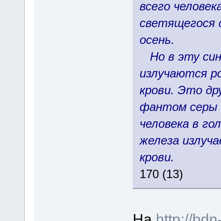
всего человек
светящегося 
осень.
Но в эту си
излучаются р
крови. Это др
фантом серы т
человека в гол
железа излуч
крови.
170 (13)
На
http://bdn