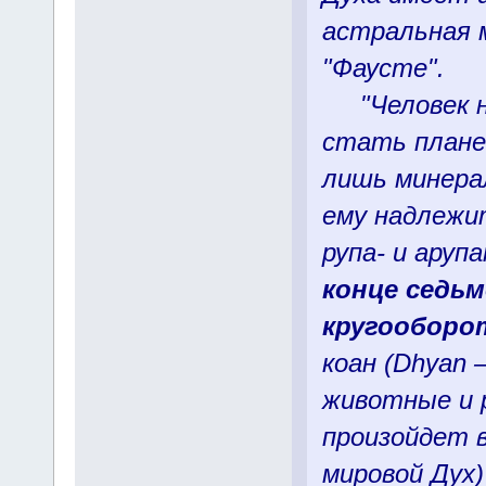
астральная 
"Фаусте".
"Человек на
стать плане
лишь минера
ему надлежи
рупа- и ару
конце седь
кругооборо
коан (Dhyan 
животные и 
произойдет в
мировой Дух)"