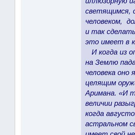
иллюзорную иг
светящимся, 
человеком, д
и так сделать
это имеет в к
И когда из оп
на Землю пад
человека оно 
целящим оруж
Аримана. «И 
величии разыг
когда августо
астральном св
имеет свой не