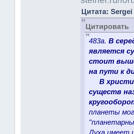
Цитата: Sergei 
Цитировать
483a.
В сере
является су
стоит выше
на пути к д
В христи
существ на
кругооборо
планеты мог
"планетарные
Духа имеет и