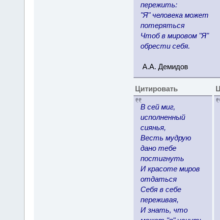
пережить:
"Я" человека может
потеряться
Чтоб в мировом "Я"
обрести себя.
А.А. Демидов
Цитировать
Ц
В сей миг,
исполненный
сиянья,
Весть мудрую
дано тебе
постигнуть
И красоте миров
отдаться
Себя в себе
переживая,
И знать, что