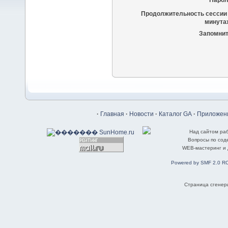
Парол
Продолжительность сессии 
минутах
Запомнит
·
Главная
·
Новости
·
Каталог GA
·
Приложени
Над сайтом ра
Вопросы по со
WEB-мастеринг и
Powered by SMF 2.0 R
Страница сгенери