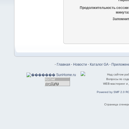
Парол
Продолжительность сессии 
минутах
Запомнит
·
Главная
·
Новости
·
Каталог GA
·
Приложени
Над сайтом ра
Вопросы по со
WEB-мастеринг и
Powered by SMF 2.0 R
Страница сгенери