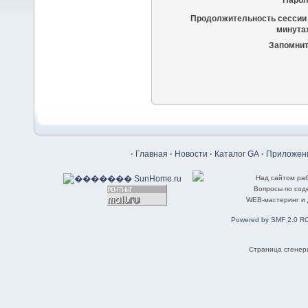
Парол
Продолжительность сессии 
минутах
Запомнит
·
Главная
·
Новости
·
Каталог GA
·
Приложени
Над сайтом ра
Вопросы по со
WEB-мастеринг и
Powered by SMF 2.0 R
Страница сгенери