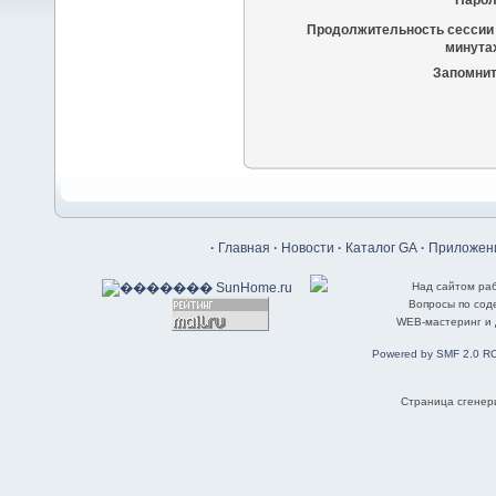
Парол
Продолжительность сессии 
минутах
Запомнит
·
Главная
·
Новости
·
Каталог GA
·
Приложени
Над сайтом ра
Вопросы по со
WEB-мастеринг и
Powered by SMF 2.0 R
Страница сгенери