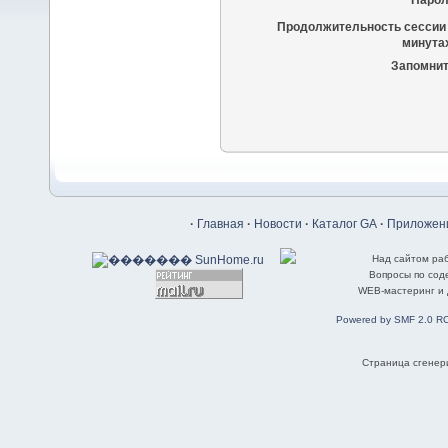
Парол
Продолжительность сессии 
минутах
Запомнит
·
Главная
·
Новости
·
Каталог GA
·
Приложени
Над сайтом ра
Вопросы по со
WEB-мастеринг и
Powered by SMF 2.0 R
Страница сгенери