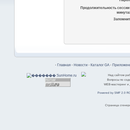
Парол
Продолжительность сессии 
минутах
Запомнит
·
Главная
·
Новости
·
Каталог GA
·
Приложени
Над сайтом ра
Вопросы по со
WEB-мастеринг и
Powered by SMF 2.0 R
Страница сгенери