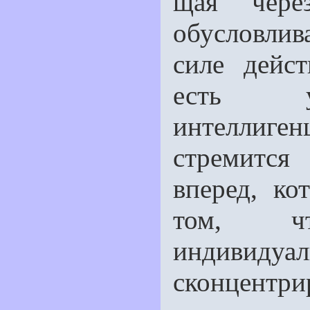
щая чере
обусловлив
силе дейс
есть уп
интеллиге
стремитс
вперед, ко
том, ч
индиви
сконцентрир