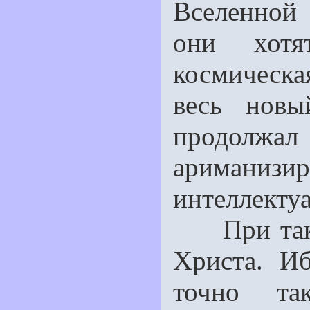
Вселенной
они хотя
космическ
весь новы
продо
арима
интеллекту
При такой
Христа. И
точно так