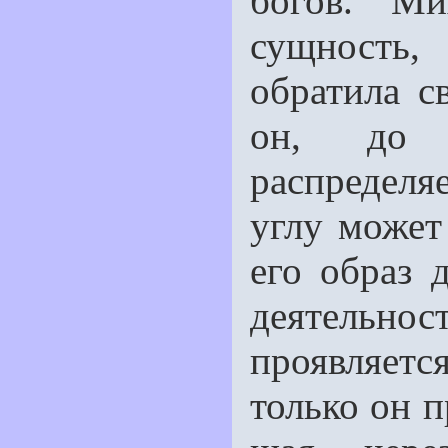
богов. М
сущность,
обратила с
он, до и
распределяе
углу может
его образ 
деятельн
проявляется
только он п