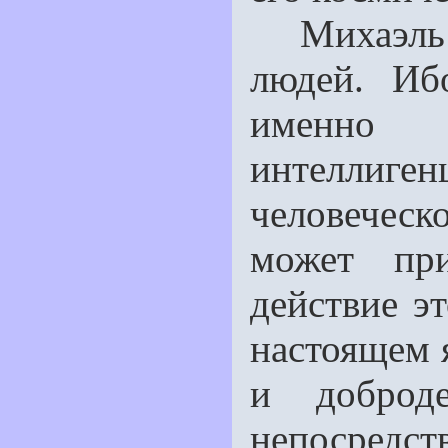
Михаэль н
людей. Иб
именно 
интеллиген
человеческ
может при
действие э
настоящем я
и доброд
непосред