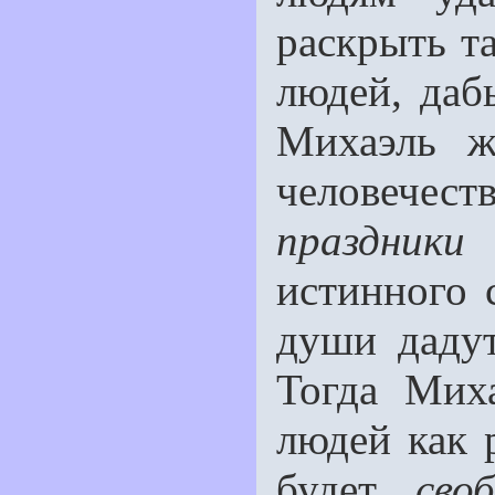
раскрыть т
людей, даб
Михаэль ж
человече
праздники
истинного 
души дадут
Тогда Миха
людей как р
будет
сво