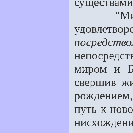
существами
"Михаэль
удовлетвор
посредств
непосредст
миром и Бо
свершив ж
рождением
путь к ново
нисхожден