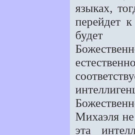
языках, тог
перейдет к
будет н
Божеств
естествен
соотве
интеллиг
Божествен
Михаэля не 
эта интел