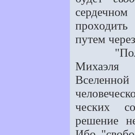
сердечном
проходить
путем через
"Полное 
Михаэля 
Вселенно
человеческ
ческих со
решение не
Ибо "свобо