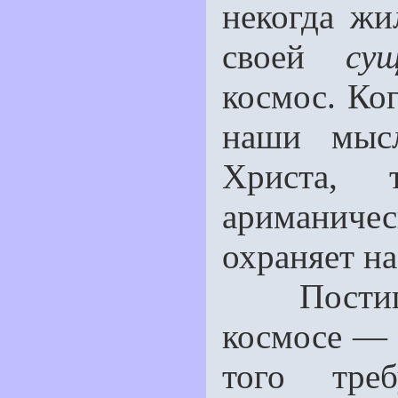
некогда жи
своей
су
космос. Ког
наши мыс
Христа, 
ариманиче­
охраняет на
Постигат
космосе — з
того тре