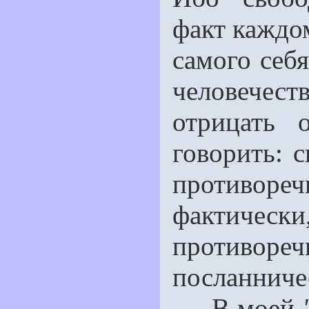
факт каждо
самого себя
человечест
отрицать 
говорить: 
противор
фактически
противореч
посланниче
В моей