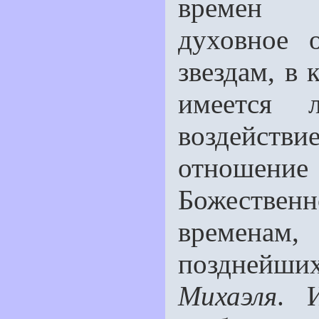
времен с
духовное 
звездам, в
имеется 
воздействи
отношени
Божественн
време­н
позднейш
Михаэля
. 