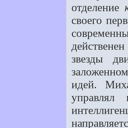
отделение
своего перв
современн
действенен 
звезды дв
заложенно
идей. Мих
управлял
интелли
направляетс