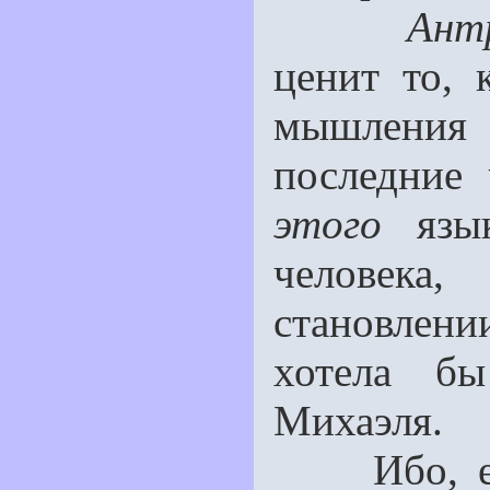
Ант
ценит то, 
мышления 
последние 
этого
язык
человека,
становлении
хотела бы
Михаэ­ля.
Ибо, если