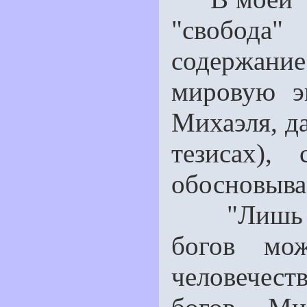
"свобода"
содержани
мировую э
Михаэля, д
тези­сах),
обосновыва
"Лишь в о
богов мож
человечест