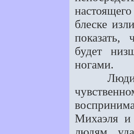
настоящег
блеске изл
показать,
будет низ
ногами.
Люди, со
чувственн
восприни
Михаэля и 
людям уда