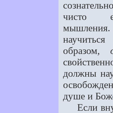
сознатель
чисто ес
мышления
научитьс
образом
,
свойственн
должны нау
освобожде
душе и Боже
Если внут