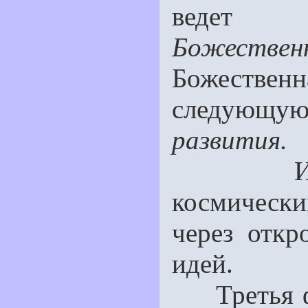
ведет 
Божествен
Божест­в
следующую
развития.
космическ
через откр
идей.
Третья фа