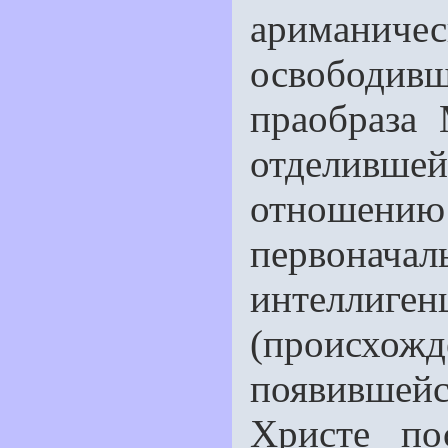
ариманичес
освободи
праобраза 
отделивше
отношен
первона
интеллиге
(происхож
появившейс
Христе по