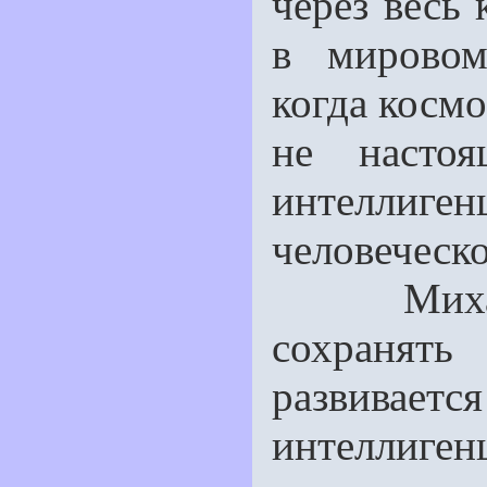
через весь 
в миро­во
когда косм
не настоя
интеллиг
человеческо
Михаэлю 
сохранят
развивае
интеллиген