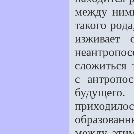
между ними
такого рода
изживает 
неантроп
сложиться 
с антропо
будущего
приходилос
образованны
между этим