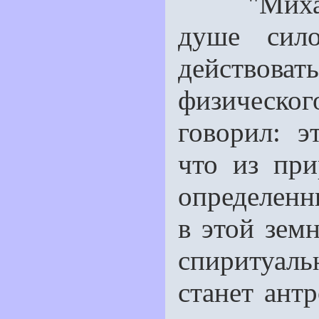
"Михаэли
душе сило
действоват
физическог
говорил: э
что из при
определенны
в этой земн
спиритуал
станет антр