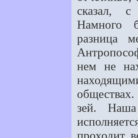
сказал, с
Намного б
разница м
Антропософ
нем не на
находящ
обществах.
зей. Наша
исполняет
проходит в