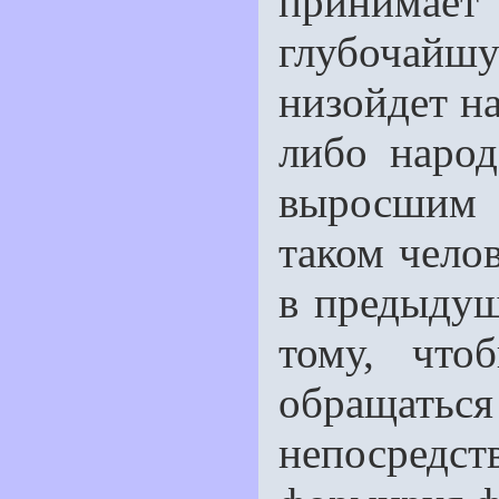
принимае
глубочайш
низойдет на
либо на­ро
выросшим и
таком челов
в предыдущ
тому, что
обращать
непосредс