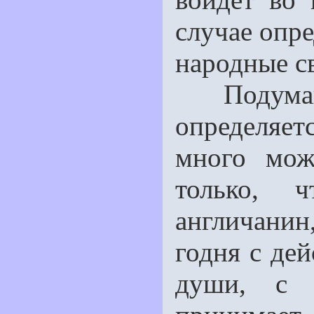
случае опре
народные св
Подумайте
определяет
много можн
только, 
англичанин,
годня с де
души, с с