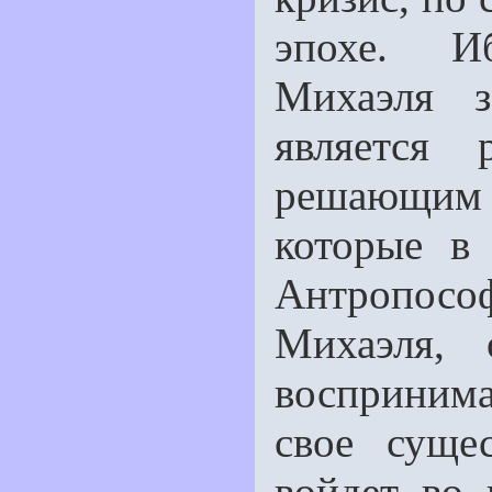
эпохе. И
Михаэля з
является
решающим 
которые в
Антропосо
Ми­хаэля,
восприним
свое суще
войдет во 