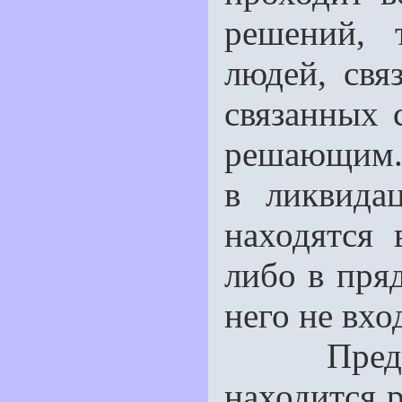
решений, 
людей, свя
связанных с
решающим. 
в ликвида
находятся
либо в пря
него не вхо
Представ
находится 