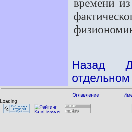
времени из
фактическ
физиономи
Назад
отдельном 
Оглавление
Име
Loading