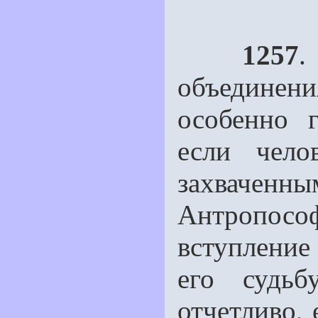
1257
.
объединен
особенно г
если чело
захваченн
Антропос
вступление 
его судьб
отчетливо, 