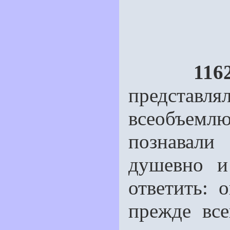
116
представлял
всеобъем
познавал
душевно и
ответить: 
прежде вс