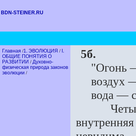
BDN-STEINER.RU
5б.
Главная
/
1. ЭВОЛЮЦИЯ
/
I.
ОБЩИЕ ПОНЯТИЯ О
РАЗВИТИИ
/
Духовно-
"Огонь — 
физическая природа законов
эволюции
/
воздух — 
вода — ст
Четыре а
внутренн
невидима,