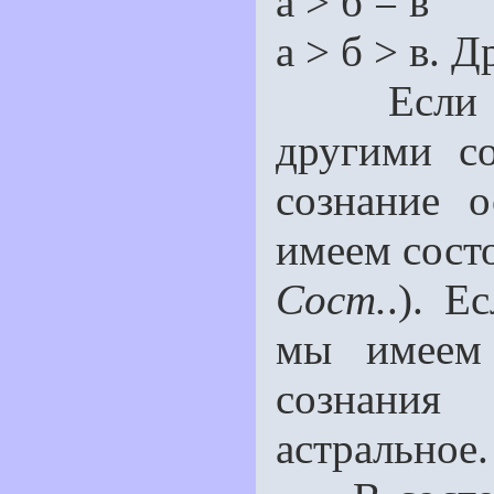
а > б = в
а > б > в. 
Если быт
другими с
сознание 
имеем сост
Сост.
.). Е
мы имеем 
сознания
астральное.