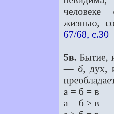
человеке 
жизнью, с
67/68, с.30
5в.
Бытие, 
—
б
, дух,
преобладает
а = б = в
а = б > в