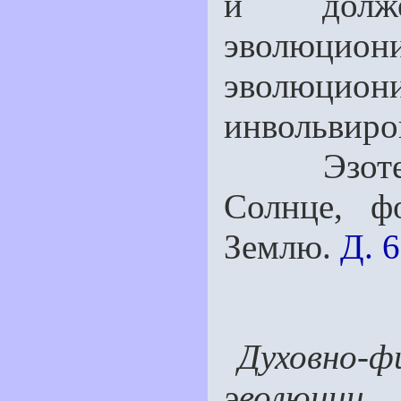
и долж
эволюцио
эволюциони
инвольвиро
Эзотерич
Солнце, 
Землю.
Д. 6
Духовно-
эволюции