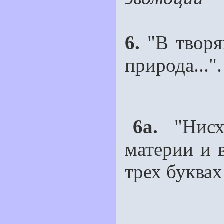
6.
"В творя
природа..."
6а.
"Нисх
материи и 
трех буква