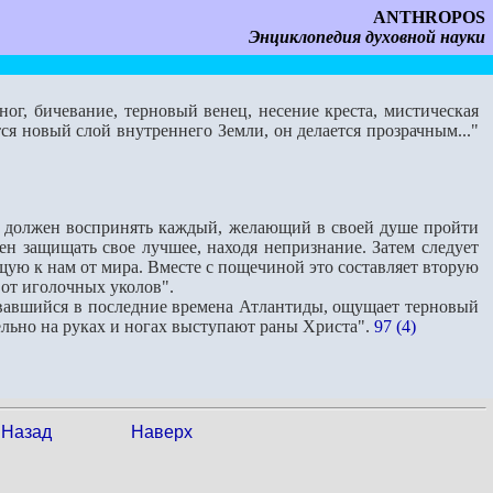
ANTHROPOS
Энциклопедия духовной науки
ог, бичевание, терновый венец, несение креста, мистическая
ся новый слой внутреннего Земли, он делается прозрачным..."
о должен воспри­нять каждый, желающий в своей душе пройти
ен защищать свое лучшее, находя непризнание. Затем следует
ую к нам от мира. Вместе с пощечиной это составляет вторую
 от иголочных уколов".
вавшийся в последние времена Атлантиды, ощущает терновый
ельно на руках и ногах выступают раны Христа".
97 (4)
Назад
Наверх