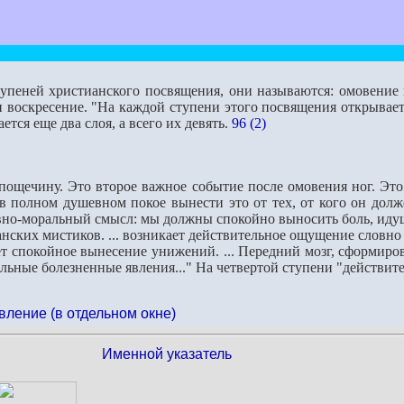
тупеней христианского посвящения, они называются: омовение н
и воскресение. "На каждой ступени этого посвящения открывает
ется еще два слоя, а всего их девять.
96 (2)
 пощечину. Это второе важное событие после омовения ног. Эт
 полном душевном покое вынести это от тех, от кого он долж
но-моральный смысл: мы должны спокойно выносить боль, идущ
нских мистиков. ... возникает действительное ощущение словно
спокойное вынесение унижений. ... Передний мозг, сформиро
льные болезненные явления..." На четвертой ступени "действит
вление (в отдельном окне)
Именной указатель