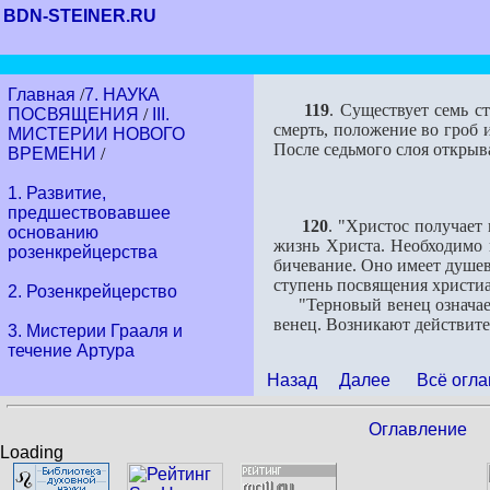
BDN-STEINER.RU
Главная
/
7. НАУКА
119
. Существует семь с
ПОСВЯЩЕНИЯ
/
III.
смерть, положение во гроб 
МИСТЕРИИ НОВОГО
После седьмого слоя от­крыва
ВРЕМЕНИ
/
1. Развитие,
предшествовавшее
120
. "Христос получает
основанию
жизнь Христа. Необходимо в
розенкрейцерства
бичевание. Оно имеет душев
ступень посвящения христиа
2. Розенкрейцерство
"Терновый венец означает 
венец. Возникают действите
3. Мистерии Грааля и
течение Артура
Назад
Далее
Всё огла
Оглавление
Loading