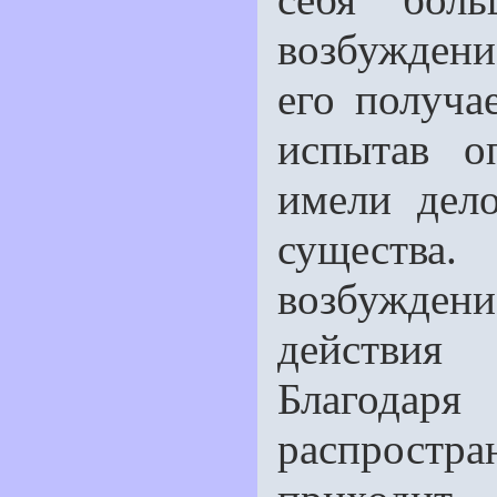
возбуждени
его получа
испытав о
имели дел
существа.
возбуждени
действия
Благода
распростра