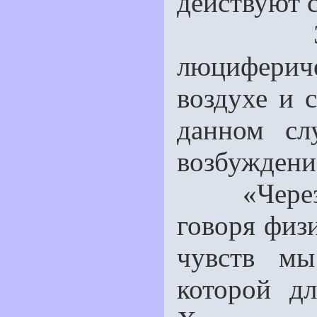
действуют 
Это эл
люциферич
воздухе и 
данном сл
возбуждение
«Через н
говоря физ
чувств мы
которой д