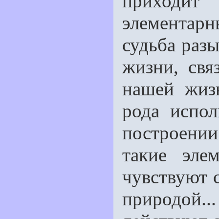
приходи
элементарн
судьба разы
жизни, свя
нашей жиз
рода испол
построени
такие эле
чувствуют 
природой