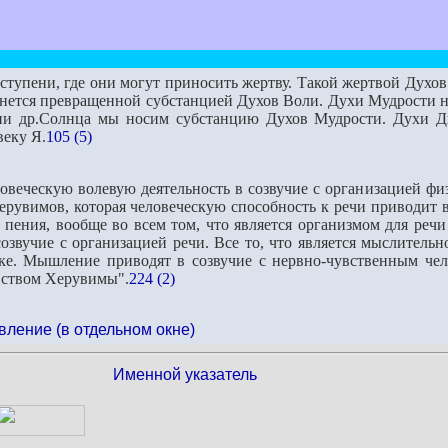
тупени, где они могут приносить жертву. Такой жертвой Духов 
танется превращенной субстанцией Духов Воли. Духи Мудрости н
ени др.Солнца мы носим субстанцию Духов Мудрости. Духи Дв
еку Я.
105 (5)
веческую волевую деятельность в созвучие с организацией физ.
увимов, которая человеческую способность к речи приводит в 
 пения, вообще во всем том, что является организмом для речи
озвучие с организацией речи. Все то, что является мыслитель
ке. Мышление приводят в созвучие с нервно-чувственным чел
вством Херувимы".
224 (2)
вление (в отдельном окне)
Именной указатель