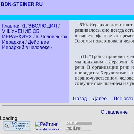
BDN-STEINER.RU
510.
Иерархии достигают с
Главная
/
1. ЭВОЛЮЦИЯ
/
развивалось, оно всегда ос
VIII. УЧЕНИЕ ОБ
в нашем эф. теле со врем
ИЕРАРХИЯХ
/
6. Человек как
Элоимы пожертвовали челов
Иерархия
/
Действие
Иерархий в человеке
/
511.
"Троны приводят чело
мы приходим к Иерархии Хер
речи. В организации речи и
приводится Херувимами в с
нервно-чувственном челове
созвучие с мышлением и чу
Назад
Далее
Всё огла
Оглавление
Loading