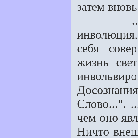
затем вновь
...В Я 
инволюция,
себя сове
жизнь све
инвольвир
Досознания 
Слово...". 
чем оно явл
Ничто внеш