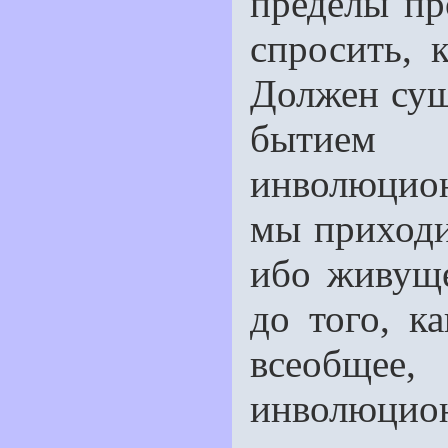
пределы пр
спросить, 
Должен сущ
бытием
инволюцио
мы приходи
ибо живуще
до того, ка
всеобщее,
инволюци