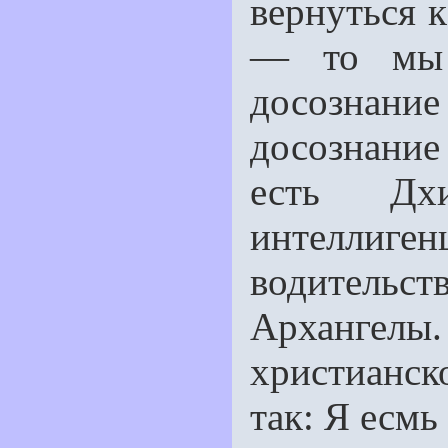
вернуться к
— то мы 
досознан
досознани
есть Дхи
интеллиг
водительс
Архангелы.
христианск
так: Я есмь