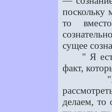
— сознание
поскольку 
то вмест
сознательно
сущее созна
" Я есть 
факт, котор
"Я ест
рассмотре
делаем, то