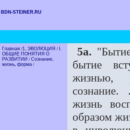
BDN-STEINER.RU
5а.
"Бытие 
Главная
/
1. ЭВОЛЮЦИЯ
/
I.
ОБЩИЕ ПОНЯТИЯ О
РАЗВИТИИ
/
Сознание,
бытие вст
жизнь, форма
/
жизнью, р
сознание. 
жизнь вос
образом жиз
в инволюци