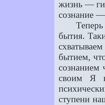
жизнь — ги
сознание —
Теперь са
бытия. Таки
схватыва
бытием, чт
сознанием ч
своим Я в
психическ
ступени на