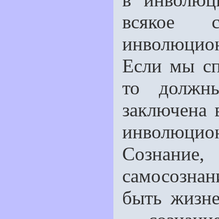
всякое с
инволюцио
Если мы сп
то должн
заключена 
инволюцион
Сознан
самосозна
быть жизне