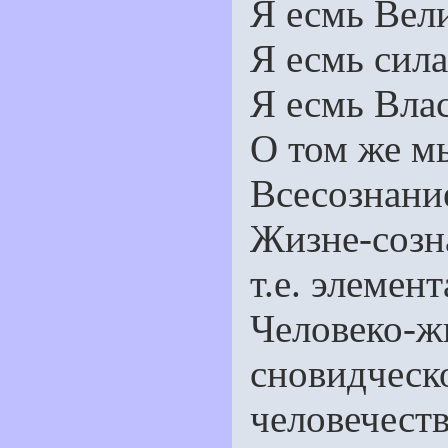
Я есмь Вел
Я есмь сила
Я есмь Влас
О том же м
Всесознание
Жизне-созн
т.е. элемен
Человеко
сновидческ
человечеств