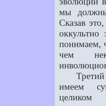
эволюции в
мы должны
Сказав это
оккультно 
понимаем, 
чем не
инволюцион
Третий тез
имеем су
целиком п