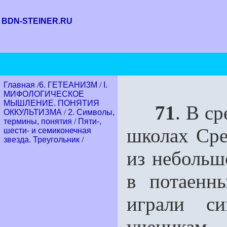
BDN-STEINER.RU
Главная
/
6. ГЕТЕАНИ3М
/
I.
МИФОЛОГИЧЕСКОЕ
МЫШЛЕНИЕ. ПОНЯТИЯ
71
. В с
ОККУЛЬТИЗМА
/
2. Символы,
термины, понятия
/
Пяти-,
школах Ср
шести- и семиконечная
звезда. Треугольник
/
из небольш
в потаенн
играли с
ученика