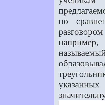
предлагаем
по сравне
разговоро
например
называем
образовыв
треугольни
указанных
значительну