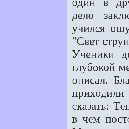
один в др
дело закл
учился ощу
"Свет струи
Ученики д
глубокой ме
описал. Бл
приходили
сказать: Те
в чем пост