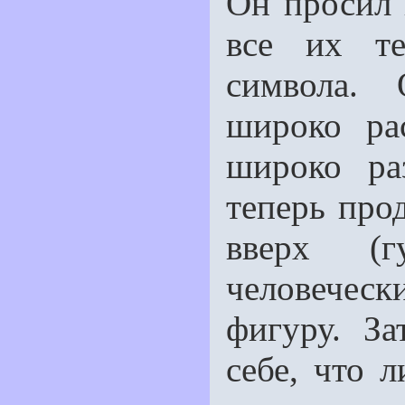
Он просил 
все их те
символа.
широко ра
широко ра
теперь про
вверх (г
человечес
фигуру. З
себе, что л