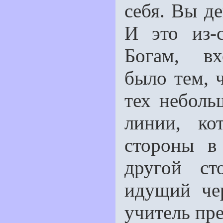
себя. Вы де
И это из-с
Богам, вх
было тем, 
тех неболь
линии, ко
стороны в
другой ст
идущий чер
учитель пр