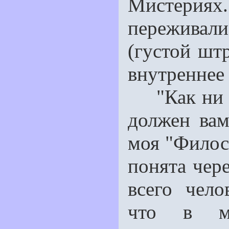
Мистерия
переживал
(густой шт
внутреннее 
"Как ни па
должен вам 
моя "Филос
понята чере
всего чело
что в мо