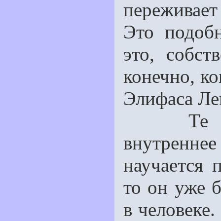
переживает
Это подоб
это, собст
конечно, ко
Элифаса Лев
Те учени
внутренне
научается 
то он уже б
в человеке.