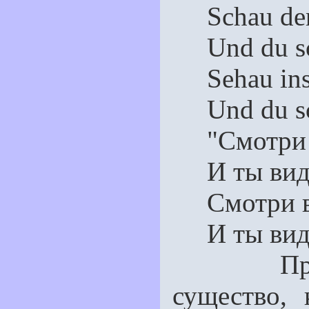
Schau den
Und du sch
Sehau ins 
Und du sch
"Смотри н
И ты види
Смотри вн
И ты види
Пробуди
существо, 