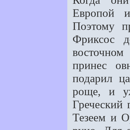
Европой и
Поэтому пр
Фриксос д
восточном
принес ов
подарил ц
роще, и у
Греческий 
Тезеем и О