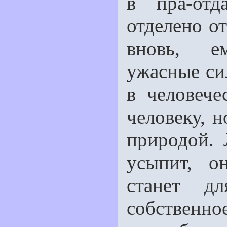
в пра-отд
отделено от
вновь, е
ужасные си
в человеч
человеку, н
природой. 
усыпит, о
станет д
собственн