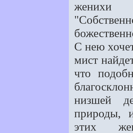
женихи 
"Собствен
божествен
С нею хочет
мист найдет
что подоб
благосклон
низшей де
природы, 
этих ж