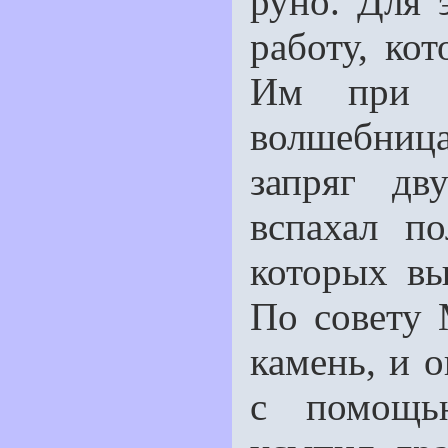
руно. Для 
работу, ко
Им при э
волшебниц
запряг дв
вспахал по
которых в
По совету 
камень, и о
с помощь