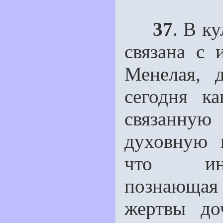
37
. В к
связана с 
Менелая, 
сегодня к
связанную
духовную к
что инте
познающая
жертвы до