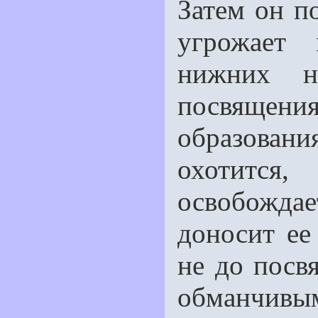
Затем он по
угрожает
нижних н
посвящения
образовани
охотится
освобожда
доносит ее
не до посв
обманчивым