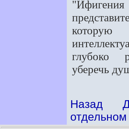
"Ифиген
представи
котор
интеллект
глубоко 
уберечь ду
Назад
отдельном 