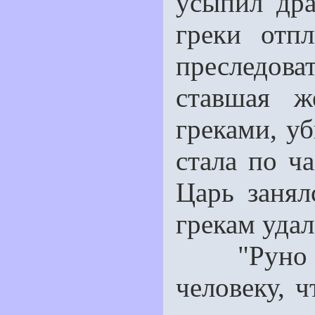
усыпил дра
греки отп
преследов
ставшая 
греками, уб
стала по ча
Царь занял
грекам удал
"Руно — 
человеку, ч