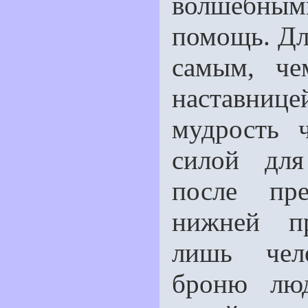
волшебным
помощь. Дл
самым, ч
наставни
мудрость 
силой для
после пре
нижней п
лишь чело
броню люд