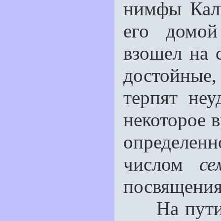
нимфы Кали
его домой
взошел на 
достойные
терпят неу
некоторое 
определенн
числом
се
посвящения
На пути д