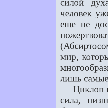
силой дух
человек уж
еще не до
пожертв
(Абсиртосо
мир, котор
многообраз
лишь самые
Циклоп в 
сила, низ