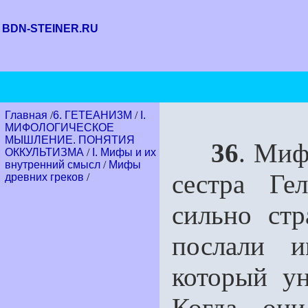
BDN-STEINER.RU
Главная
/
6. ГЕТЕАНИ3М
/
I.
МИФОЛОГИЧЕСКОЕ
МЫШЛЕНИЕ. ПОНЯТИЯ
36
. Миф
ОККУЛЬТИЗМА
/
I. Мифы и их
внутренний смысл
/
Мифы
сестра Ге
древних греков
/
сильно стр
послали 
который ун
Когда они