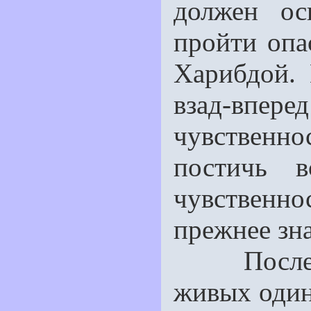
должен ос
пройти оп
Харибдой.
взад-в
чувствен
постичь 
чувственн
прежнее зна
После ко
живых один