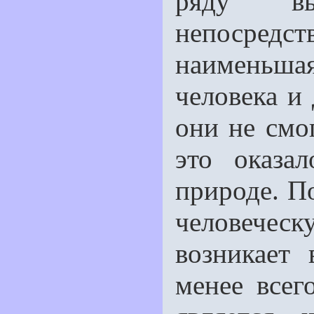
ряду вы
непосредств
наименьшая.
человека и
они не смо
это оказа
природе. По
человечес
возникает 
менее всег