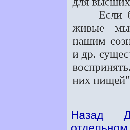
для высших
Если бы 
живые мыс
нашим созн
и др. сущес
воспринять
них пищей"
Назад
отдельном 