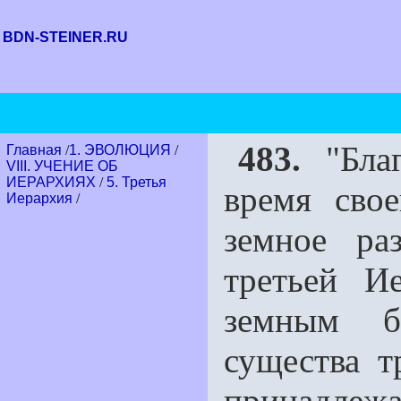
BDN-STEINER.RU
483.
"Благ
Главная
/
1. ЭВОЛЮЦИЯ
/
VIII. УЧЕНИЕ ОБ
ИЕРАРХИЯХ
/
5. Третья
время сво
Иерархия
/
земное ра
третьей И
земным б
существа т
принадлежа