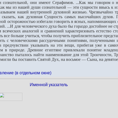
 сознательной, они имеют Серафимов. ...Как мы говорим о на
как мы из нашей души сознательной — эти сущности ввысь к из
называем нашей внутренней духовной жизнью. Чрезвычайно тру
к сказать, как духовная Сущность самых высочайших духов. 
ной осторожностью избегали говорить в ясных, напоминающих о 
ий. ...И для человеческого духа было бы гораздо достойнее не 
всяческих аналогий и сравнений характеризовать естество сто
ь все больше учиться, чтобы получить приблизительное представ
 с человеческими рассудочными понятиями, полученными из
в предчувствии указывать на эти вещи, прибегая уже в самих
м в природе. Древние египтяне привлекали понятие младенца
ианство пыталось найти наименование для этой Троичности, Т
ы могли бы поставить Святой Дух, на восьмое — Сына, на девято
вление (в отдельном окне)
Именной указатель