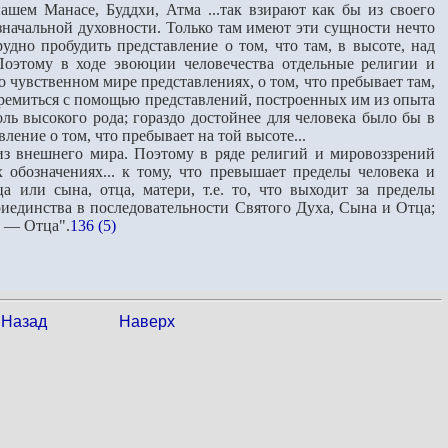
шем Манасе, Буддхи, Атма ...так взирают как бы из своего
начальной духовности. Только там имеют эти сущности нечто
дно пробудить представление о том, что там, в высоте, над
Поэтому в ходе эвоюции человечества отдельные религии и
чувственном мире представлениях, о том, что пребывает там,
стремиться с помощью представлений, построенных им из опыта
ль высокого рода; гораздо достойнее для человека было бы в
ление о том, что пребывает на той высоте...
 внешнего мира. Поэтому в ряде религий и мировоззрений
 обозначениях... к тому, что превышает пределы человека и
 или сына, отца, матери, т.е. то, что выходит за пределы
риединства в последовательности Святого Духа, Сына и Отца;
е — Отца".
136 (5)
Назад
Наверх