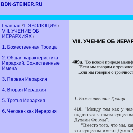
BDN-STEINER.RU
Главная
/
1. ЭВОЛЮЦИЯ
/
VIII. УЧЕНИЕ ОБ
ИЕРАРХИЯХ
/
VIII. УЧЕНИЕ ОБ ИЕР
1. Божественная Троица
2. Общая характеристика
409a.
"Во всякой природе манифе
Иерархий. Божественные
"Если мы говорим о троичности 
Имена
Если мы говорим о троичности д
3. Первая Иерархия
4. Вторая Иерархия
1. Божественная Троица
5. Третья Иерархия
410.
"Между тем как у чело
6. Человек как Иерархия
подняться к таким существа
Духами Формы".
"Вместо того, что мы, как 
эти существа имеют Духов