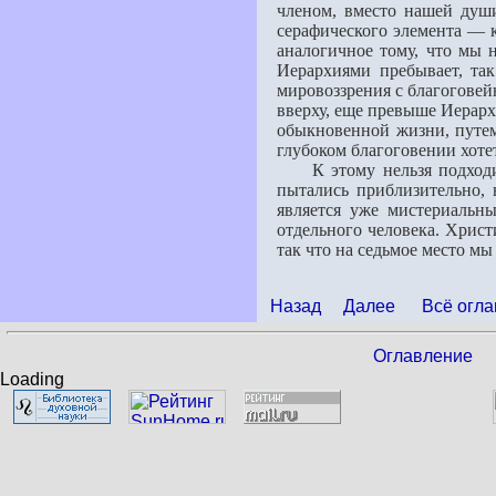
членом, вместо нашей души
серафического элемента — 
аналогичное тому, что мы 
Иерархиями пребывает, та
мировоззрения с благоговей
вверху, еще превыше Иерарх
обыкновенной жизни, путем 
глубоком благоговении хотет
К этому нельзя подходить
пытались приблизительно, 
является уже мистериальны
отдельного человека. Христ
так что на седьмое место м
Назад
Далее
Всё огла
Оглавление
Loading