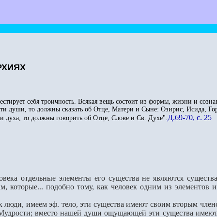
АРХИЯХ
стирует себя троичность. Всякая вещь состоит из формы, жизни и созна
души, то должны сказать об Отце, Матери и Сыне: Озирис, Исида, Гор
Д.69-70, с. 25
уха, то должны говорить об Отце, Слове и Св. Духе".
века отдельные элементы его существа не являются сущест
м, которые... подобно тому, как человек одним из элементов 
люди, имеем эф. тело, эти существа имеют своим вторым членом
 Мудрости; вместо нашей души ощущающей эти существа имеют