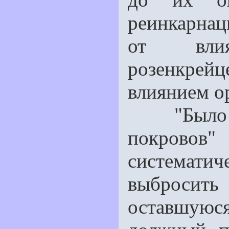
реинкарнац
от вли
розенкре
влиянием о
"Было бы
покров
систематич
выбросить 
оставшую