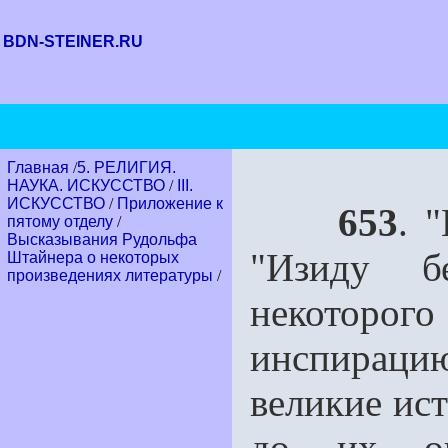
BDN-STEINER.RU
Главная
/
5. РЕЛИГИЯ.
НАУКА. ИСКУССТВО
/
III.
ИСКУССТВО
/
Приложение к
653
. 
пятому отделу
/
Высказывания Рудольфа
"Изиду б
Штайнера о некоторых
произведениях литературы
/
некоторог
инспираци
великие ис
до их о