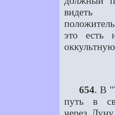
должный п
видеть
положитель
это есть 
оккультную
654
. В 
путь в св
через Луну