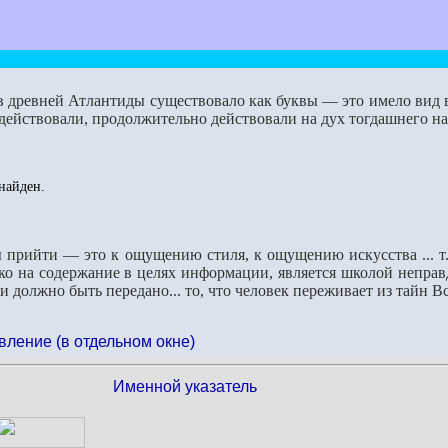
ов древней Атлантиды существовало как буквы — это имело вид
 действовали, продолжительно действовали на дух тогдашнего н
найден.
 прийти — это к ощущению стиля, к ощущению искусства ... т.к
 на содержание в целях информации, является школой неправд
зии должно быть передано... то, что человек переживает из тайн В
вление (в отдельном окне)
Именной указатель