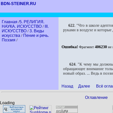
BDN-STEINER.RU
Главная
/
5. РЕЛИГИЯ.
622
. "Что в школе адепт
НАУКА. ИСКУССТВО
/
III.
руками в воздухе и которые
ИСКУССТВО
/
3. Виды
искусства
/
Пение и речь.
Поэзия
/
Ошибка!
406230
Фрагмент
не 
624
. "К чему мы должны
обращающее внимание только
новый образ. ... Ведь в поэ
Назад
Далее
Всё огла
Оглавление
Loading