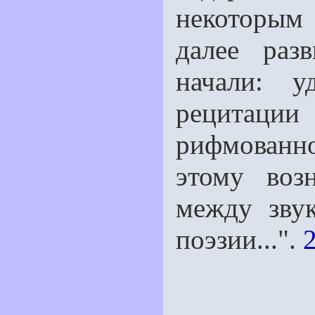
некоторым
далее раз
начали: у
рецитаци
рифмованног
этому воз
между зву
поэзии...".
2