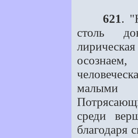
621
. 
столь до
лирическа
осознаем,
человеческ
малыми п
Потрясаю
среди верш
благодаря 