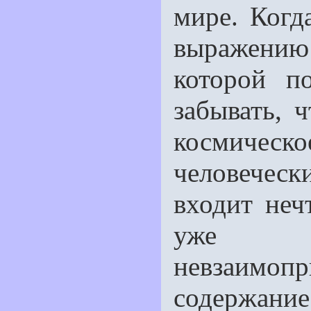
мире. Когд
выражению
которой п
забывать, 
космическое
человечес
входит неч
уже ощ
невзаим
содержан