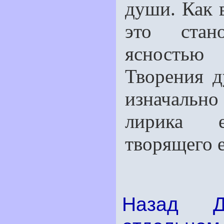
души. Как 
это стан
ясностью 
Творения 
изначально
лирика е
творящего е
Назад