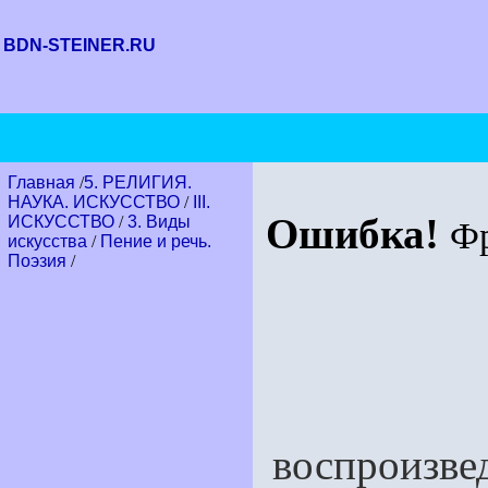
BDN-STEINER.RU
Главная
/
5. РЕЛИГИЯ.
НАУКА. ИСКУССТВО
/
III.
Ошибка!
ИСКУССТВО
/
3. Виды
Ф
искусства
/
Пение и речь.
Поэзия
/
6
воспроизвед