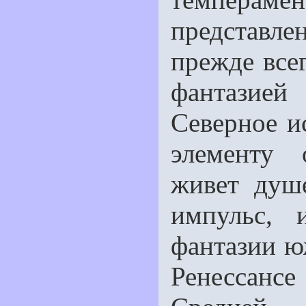
представле
прежде все
фантазией
Северное и
элементу 
живет душ
импульс,
фантазии ю
Ренессансе