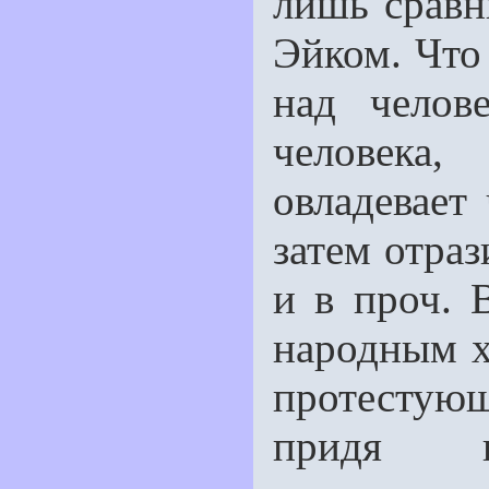
лишь сравн
Эйком. Что
над челов
человека
овладевает
затем отраз
и в проч. В
народным х
протестующ
придя 