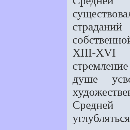
Средней 
существова
страдани
собственно
ХIII-ХVI 
стремлени
душе усв
художестве
Средней 
углублятьс