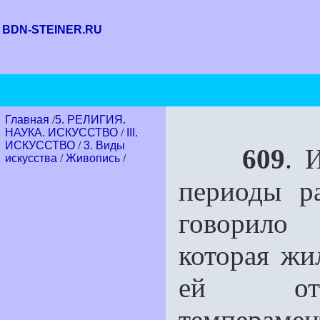
BDN-STEINER.RU
Главная
/
5. РЕЛИГИЯ.
НАУКА. ИСКУССТВО
/
III.
ИСКУССТВО
/
3. Виды
609
. 
искусства
/
Живопись
/
периоды р
говорило 
которая ж
ей отте
темпера