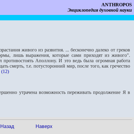
ANTHROPOS
Энциклопедия духовной науки
астания живого из развития. ... бесконечно далеко от греков
формы, лишь выражения, которые сами приходят из живого".
 противостоять Аполлону. И это ведь была огромная работа
ать смерть, т.е. потусторонний мир, после того, как гречество
 (12)
вершенно утрачена возможность переживать продолжение Я в
Назад
Наверх