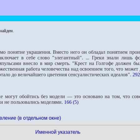
найден.
омо понятие украшения. Вместо него он обладал понятием произр
заключает в себе слово "элегантный". ... Греки знали лишь 
пульсами внесло в мир смерть. "Крест на Голгофе должен был
жественная работа человечества над освоением того, что может д
тало до величайшего цветения сенсуалистических идеалов".
292
е могут обойтись без модели — это основано на том, что со
еки не пользовались моделями.
166 (5)
вление (в отдельном окне)
Именной указатель