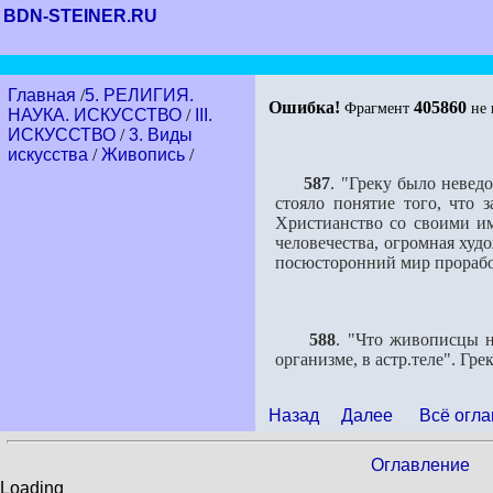
BDN-STEINER.RU
Главная
/
5. РЕЛИГИЯ.
Ошибка!
405860
Фрагмент
не 
НАУКА. ИСКУССТВО
/
III.
ИСКУССТВО
/
3. Виды
искусства
/
Живопись
/
587
. "Греку было невед
стояло понятие того, что 
Христианство со своими им
человечества, огромная худо
посюсторонний мир прорабо
588
. "Что живописцы н
организме, в астр.теле". Гр
Назад
Далее
Всё огла
Оглавление
Loading