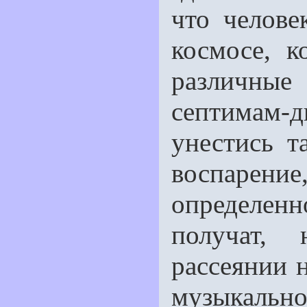
что челове
космосе, к
различные 
септимам-
унестись т
воспарение
определенн
получат, 
рассеянии н
музыкал