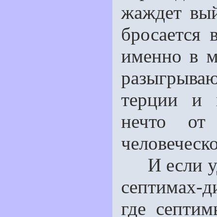
жаждет вый
бросается 
именно в м
разыгрыв
терции и 
нечто от
человеческо
И если уда
септимах-д
где септим