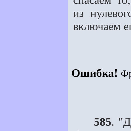
из нулевог
включаем е
Ошибка!
Ф
585
. "