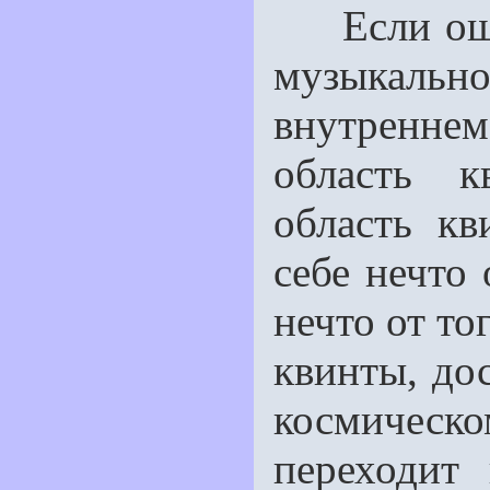
Если ощути
музыкаль
внутренне
область 
область кв
себе нечто
нечто от то
квинты, дос
космическ
переходит 