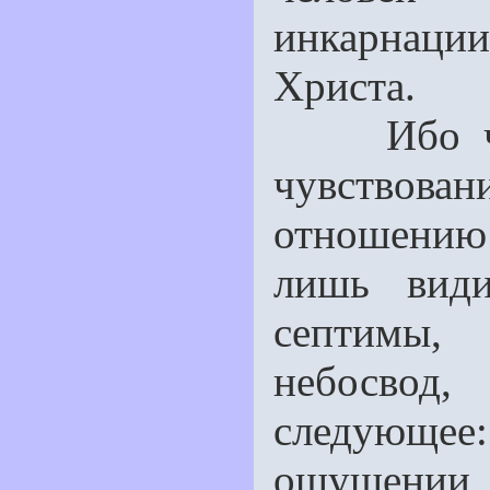
инкарнац
Христа.
Ибо чело
чувствов
отношению
лишь види
септимы,
небосвод
следующе
ощущении,