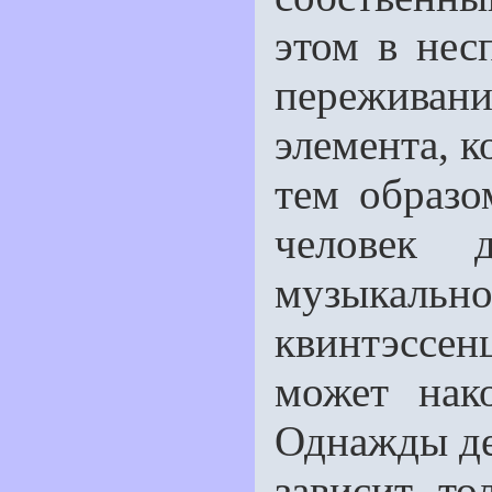
этом в нес
пережива
элемента, 
тем образо
человек 
музыкальн
квинтэссе
может нако
Однажды де
зависит т