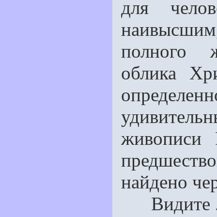
для челов
наивысшим,
полного 
облика Хр
определе
удивитель
живописи 
предшеств
найдено че
Видите ли,