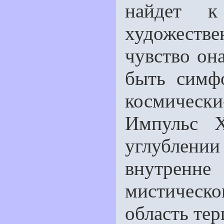
найдет к
художеств
чувство она
быть симф
космическ
Импульс Х
углублени
внутренне
мистическ
область тер