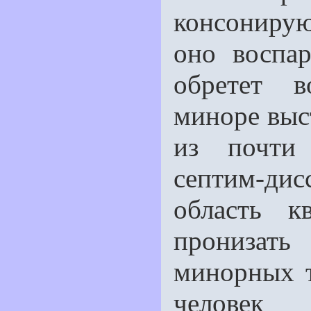
консониру
оно воспа
обретет в
миноре выс
из почти 
септим-дис
область к
пронизать
минорных т
человек