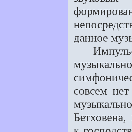
формирован
непосредс
данное му
Импульс Х
музыкаль
симфонич
совсем нет
музыкаль
Бетховена,
к господст