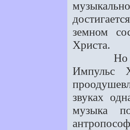
музыкаль
достигает
земном со
Христа.
Но музы
Импульс Х
проодушев
звуках одн
музыка по
антропософ