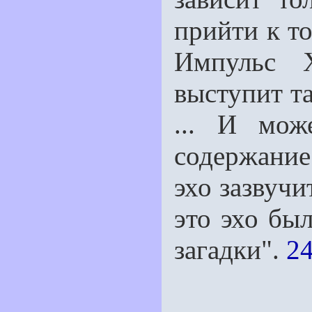
прийти к т
Импульс 
выступит т
... И мож
содержание
эхо зазвучи
это эхо бы
загадки".
24