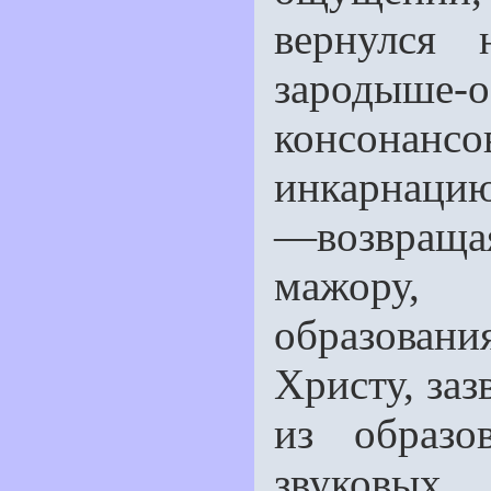
вернулся
зародыше
консонанс
инкарнацию 
—возвраща
мажору, 
образовани
Христу, заз
из образо
звуковых