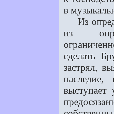
в музыкаль
Из определ
из опре
ограничен
сделать Бр
застрял, в
наследие,
выступает 
предосязани
собственны