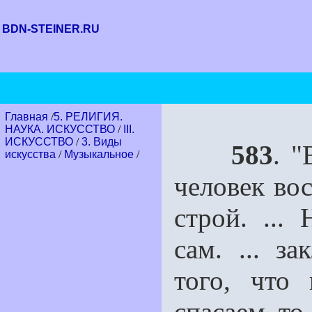
BDN-STEINER.RU
Главная
/
5. РЕЛИГИЯ.
НАУКА. ИСКУССТВО
/
III.
ИСКУССТВО
/
3. Виды
583
. "
искусства
/
Музыкальное
/
человек во
строй. ...
сам. ... з
того, что
спасаем то