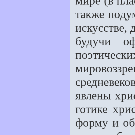
мире (в пла
также поду
искусстве, 
будучи о
поэтически
мировоззр
средневек
явлены хри
готике хри
форму и об