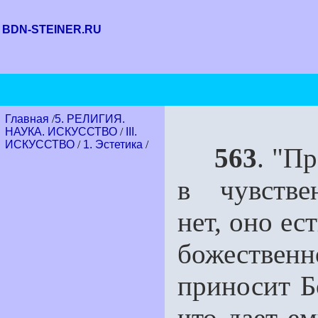
BDN-STEINER.RU
Главная
/
5. РЕЛИГИЯ.
НАУКА. ИСКУССТВО
/
III.
ИСКУССТВО
/
1. Эстетика
/
563
. "П
в чувстве
нет, оно ес
божестве
приносит Б
что дает ем