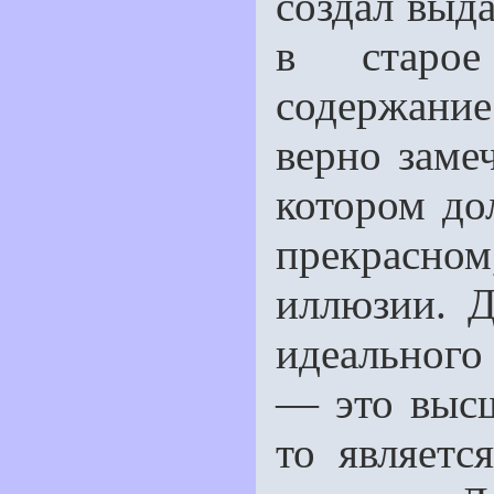
создал выд
в старое
содержание
верно замеч
котором до
прекрасном
иллюзии. Д
идеальног
— это высш
то являетс