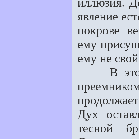
иллюзия. Д
явление ест
покрове в
ему присущ
ему не свой
В этом с
преемни
продолжае
Дух остав
тесной б