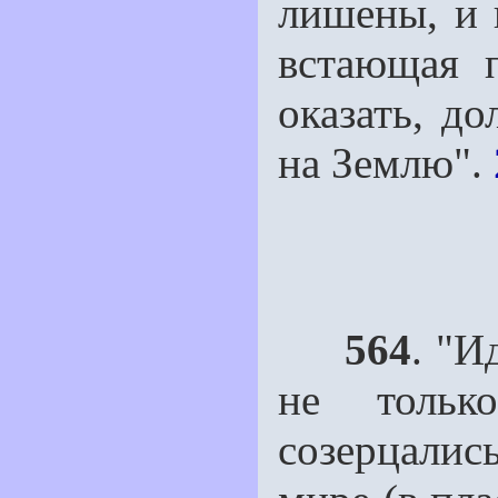
лишены, и в
встающая 
оказать, д
на Землю".
564
. "И
не тольк
созерцалис