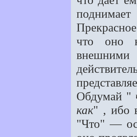
поднимае
Прекрасное 
что оно н
внешни
действител
представ
Обдумай "
как
" , ибо 
"Что" — о