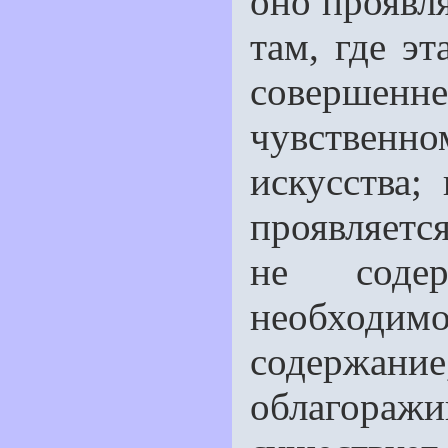
оно проявл
там, где э
совершен
чувственно
искусства;
проявляется
не содер
необходим
содержа
облагоражив