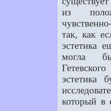
существует 
из полож
чувственно
так, как е
эстетика е
могла бы
Гетевског
эстетика 
исследоват
который в 