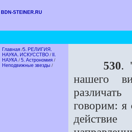
BDN-STEINER.RU
Главная
/
5. РЕЛИГИЯ.
НАУКА. ИСКУССТВО
/
II.
НАУКА
/
5. Астрономия
/
530
. 
Неподвижные звезды
/
нашего в
различат
говорим: я
действие
направлени