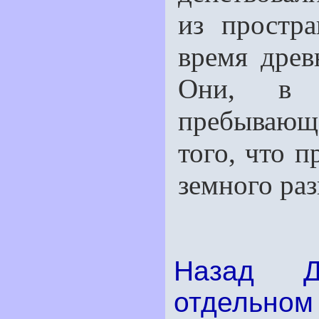
из простра
время древ
Они, в н
пребывающе
того, что п
земного ра
Назад
отдельном 