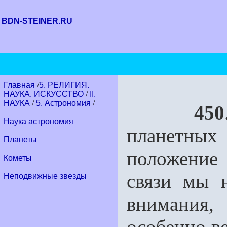
BDN-STEINER.RU
Главная
/
5. РЕЛИГИЯ.
НАУКА. ИСКУССТВО
/
II.
НАУКА
/
5. Астрономия
/
450
Наука астрономия
планетны
Планеты
положение 
Кометы
связи мы 
Неподвижные звезды
внимания,
особенно ве