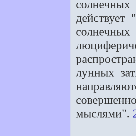
солнечных
действует 
солнечны
люцифе
распростр
лунных за
направляю
совершенн
мыслями".