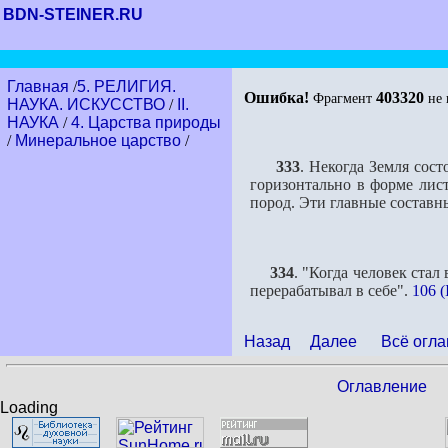
BDN-STEINER.RU
Главная
/
5. РЕЛИГИЯ.
Ошибка!
403320
Фрагмент
не 
НАУКА. ИСКУССТВО
/
II.
НАУКА
/
4. Царства природы
/
Минеральное царство
/
333
. Некогда Земля сос
горизонтально в форме лист
пород. Эти главные составн
334
. "Когда человек стал
перерабатывал в себе".
106 (I
Назад
Далее
Всё огла
Оглавление
Loading