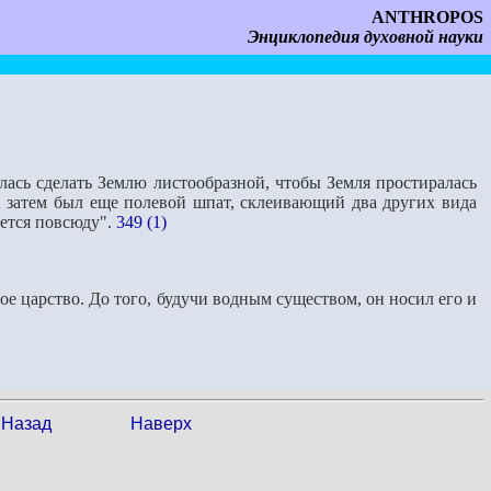
ANTHROPOS
Энциклопедия духовной науки
илась сделать Землю листообразной, чтобы Земля простиралась
 А затем был еще полевой шпат, склеивающий два других вида
еется повсюду".
349 (1)
ное царство. До того, будучи водным существом, он носил его и
Назад
Наверх