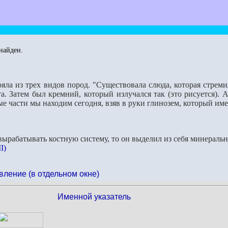
найден.
тояла из трех видов пород. "Существовала слюда, которая стрем
а. Затем был кремний, который излучался так (это рисуется).
ые части мы находим сегодня, взяв в руки глинозем, который им
 вырабатывать костную систему, то он выделил из себя минераль
I)
вление (в отдельном окне)
Именной указатель