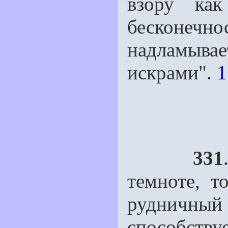
взору как
бесконечно
надламыва
искрами".
1
331
темноте, т
рудничный
способству