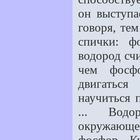
он выступа
говоря, те
спички: ф
водород сч
чем фосф
двигатьс
научиться 
... Водо
окружающ
фосфор. К