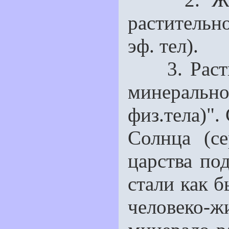
растительно
эф. тел).
3. Растит
минераль
физ.тела)".
Солнца (с
царства по
стали как 
человеко-ж