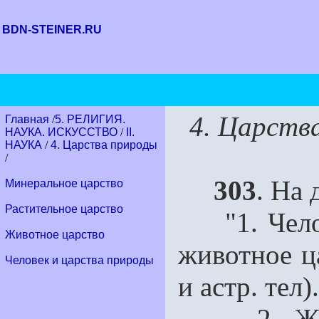
BDN-STEINER.RU
4. Царств
Главная
/
5. РЕЛИГИЯ.
НАУКА. ИСКУССТВО
/
II.
НАУКА
/
4. Царства природы
/
303
. На
Минеральное царство
Растительное царство
"1. Челове
Животное царство
животное ца
Человек и царства природы
и астр. тел).
2. Живот