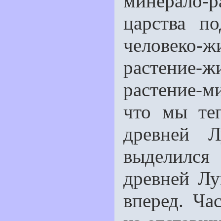
минерало-р
царства п
человеко-
растение-
растение-м
что мы те
древней 
выделился
древней Лу
вперед. Ча