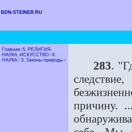
BDN-STEINER.RU
Главная
/
5. РЕЛИГИЯ.
НАУКА. ИСКУССТВО
/
II.
НАУКА
/
3. Законы природы
/
283
. "
следстви
безжизненн
причину. .
обнаружива
себе. Мы 