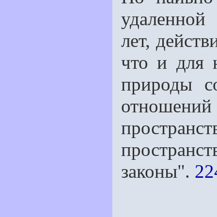
удаленной
лет, действ
что и для 
природы с
отношений
пространс
пространс
законы".
22