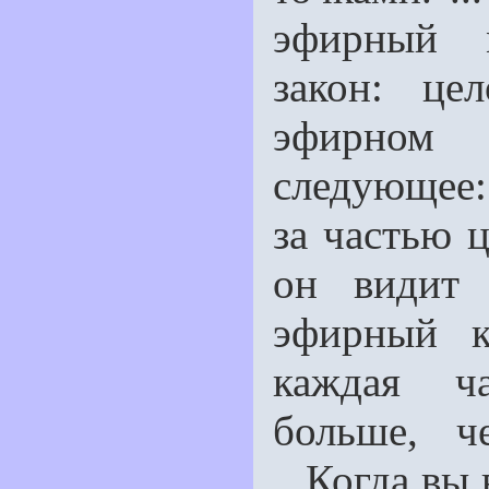
эфирный м
закон: це
эфирном 
следующее: 
за частью ц
он видит 
эфирный к
каждая ча
больше, ч
...Когда вы