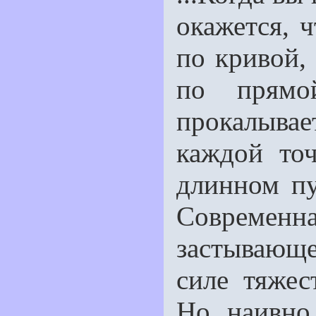
окажется, 
по кривой, 
по прямо
прокалыва
каждой точ
длинном пу
Совреме
застывающ
силе тяжес
Но наивно 