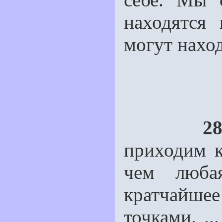
находятся
могут наход
28
приходим к
чем люба
кратчайше
точками. ..