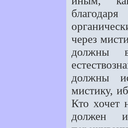
иным, ка
благода
органическ
через мист
должны 
естествозн
должны ис
мистику, иб
Кто хочет 
должен и