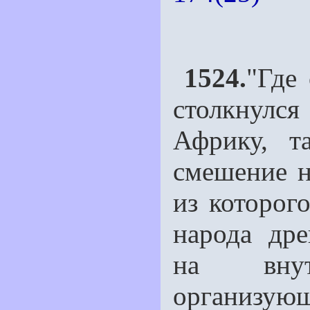
1524.
"Где
столкнул
Африку, т
смешение н
из которог
народа дре
на внут
организующ