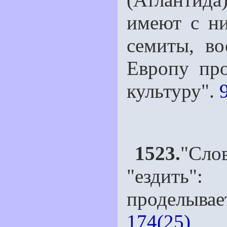
имеют с ни
семиты, в
Европу пр
культуру".
1523.
"Сло
"ездить"
проделыва
174(25)