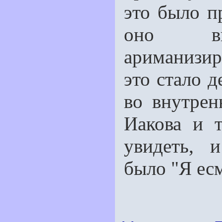
это было п
оно вп
ариманизиро
это стало д
во внутрен
Иакова и т
увидеть, 
было "Я ес