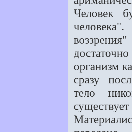
Человек б
человека
воззрения
достаточ
организм к
сразу пос
тело ник
сущест
Материали