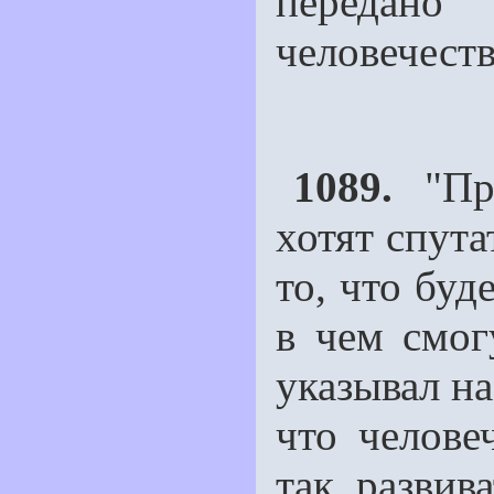
передан
человечеств
1089.
"Пре
хотят спута
то, что буд
в чeм смог
указывал на
что челове
так развив