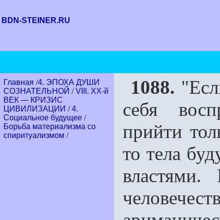
BDN-STEINER.RU
1088.
"Есл
Главная
/
4. ЭПОХА ДУШИ
СОЗНАТЕЛЬНОЙ
/
VIII. XX-й
ВЕК — КРИЗИС
себя восп
ЦИВИЛИЗАЦИИ
/
4.
Социальное будущее
/
прийти тол
Борьба материализма со
спиритуализмом
/
то тела бу
властями.
человечест
ариманиче