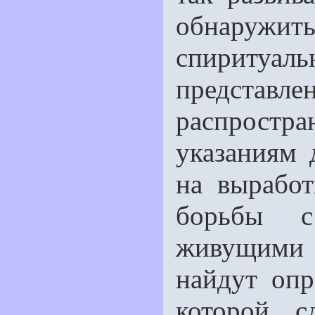
обнару
спиритуаль
предста
распростра
указаниям 
на выработ
борьбы с
живущими
найдут опр
которой, с