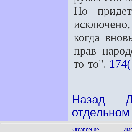
Но придe
исключено
когда внов
прав наро
то-то".
174(
Назад
отдельном 
Оглавление
Име