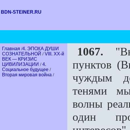
BDN-STEINER.RU
1067.
"Вну
Главная
/
4. ЭПОХА ДУШИ
СОЗНАТЕЛЬНОЙ
/
VIII. XX-й
ВЕК — КРИЗИС
пунктов (В
ЦИВИЛИЗАЦИИ
/
4.
Социальное будущее
/
чуждым де
Вторая мировая война
/
тенями мы
волны реал
один про
интересов".