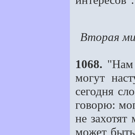
Вторая ми
1068.
"Нам 
могут нас
сегодня сл
говорю: мо
не захотят 
может быть 