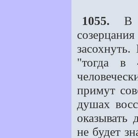
1055.
В ч
созерцани
засохнуть.
"тогда в 
человеческ
примут со
душах восс
оказывать д
не будет зн