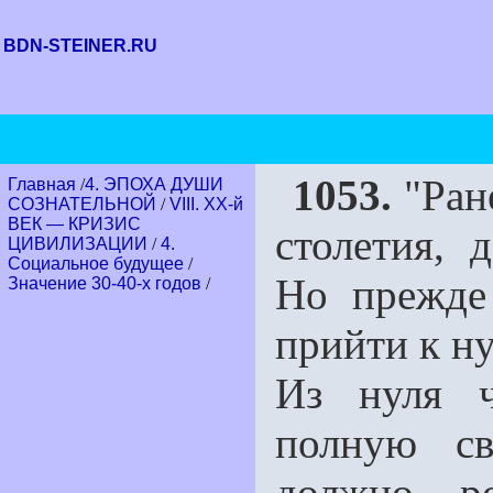
BDN-STEINER.RU
1053.
"Ране
Главная
/
4. ЭПОХА ДУШИ
СОЗНАТЕЛЬНОЙ
/
VIII. XX-й
ВЕК — КРИЗИС
столетия, 
ЦИВИЛИЗАЦИИ
/
4.
Социальное будущее
/
Но прежде
Значение 30-40-х годов
/
прийти к ну
Из нуля ч
полную св
должно ро