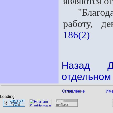
являются от
"Благодаря
работу, де
186(2)
Назад
отдельном 
Оглавление
Име
Loading