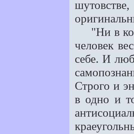
шутовств
оригинальни
"Ни в коем
человек ве
себе. И люб
самопознани
Строго и эн
в одно и т
антисоциал
краеуголь