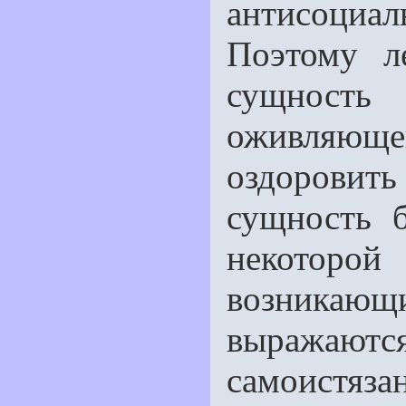
антисоциа
Поэтому л
сущность 
оживляющ
оздорови
сущность б
некоторой
возникаю
выражаются
самоистяз