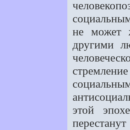
человеко
социальны
не может 
другими л
человече
стремлен
социальным
антисоциал
этой эпох
перестанут