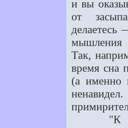
и вы оказы
от засып
делаетесь 
мышления 
Так, напри
время сна 
(а именно 
ненавиде
примирител
"К причи