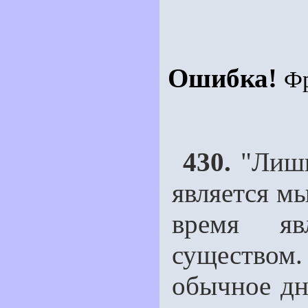
Ошибка!
Ф
430.
"Лишь
является м
время яв
существом.
обычное дн