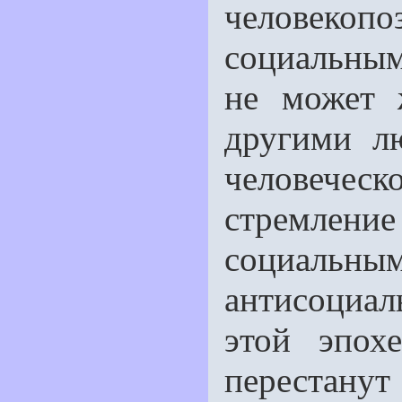
человеко
социальны
не может 
другими л
человече
стремлен
социальным
антисоциал
этой эпох
перестанут