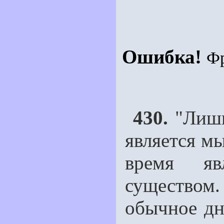
Ошибка!
Ф
430.
"Лишь
является м
время яв
существом.
обычное дн