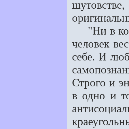
шутовств
оригинальни
"Ни в коем
человек ве
себе. И люб
самопознани
Строго и эн
в одно и т
антисоциал
краеуголь