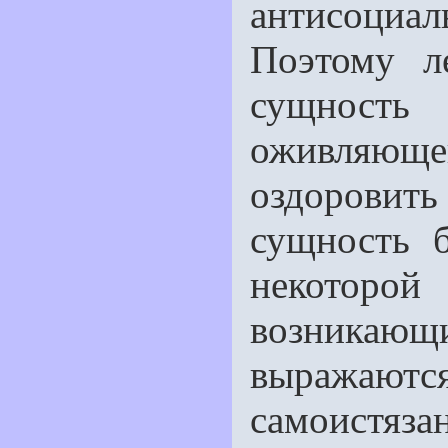
антисоциа
Поэтому л
сущность 
оживляющ
оздорови
сущность б
некоторой
возникаю
выражаются
самоистяз