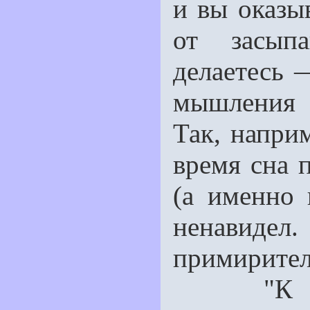
и вы оказы
от засып
делаетесь 
мышления 
Так, напри
время сна 
(а именно 
ненавиде
примирител
"К причи