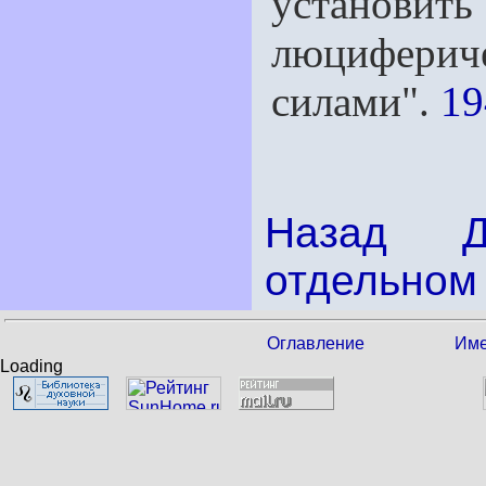
установ
люцифери
силами".
19
Назад
отдельном 
Оглавление
Име
Loading