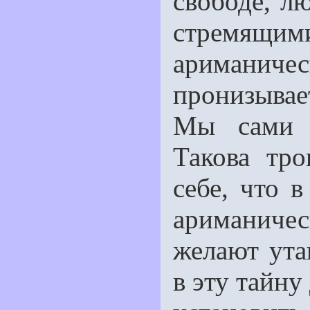
свободе, л
стремящ
ариманичес
пронизывае
Мы сами о
Такова тро
себе, что 
ариманичес
желают ута
в эту тайну