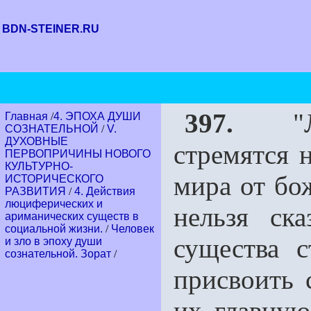
BDN-STEINER.RU
397.
"Люц
Главная
/
4. ЭПОХА ДУШИ
СОЗНАТЕЛЬНОЙ
/
V.
ДУХОВНЫЕ
стремятся 
ПЕРВОПРИЧИНЫ НОВОГО
КУЛЬТУРНО-
мира от бо
ИСТОРИЧЕСКОГО
РАЗВИТИЯ
/
4. Действия
люциферических и
нельзя ск
ариманических существ в
социальной жизни.
/
Человек
существа 
и зло в эпоху души
сознательной. Зорат
/
присвоить с
их главную 