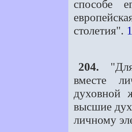
способе е
европейск
столетия".
1
204.
"Для
вместе л
духовной 
высшие дух
личному эл