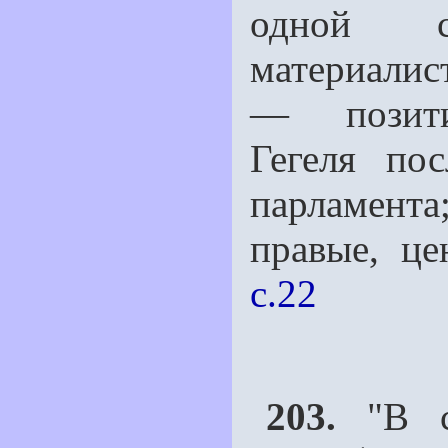
одной с
материалис
— позитив
Гегеля по
парламент
правые, це
c.22
203.
"В ст