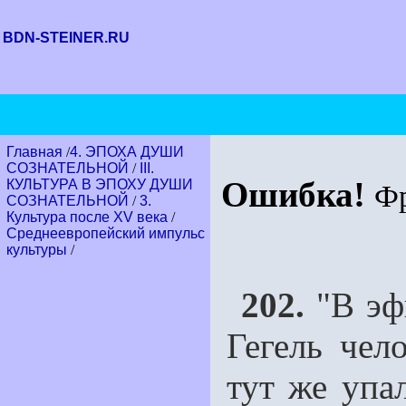
BDN-STEINER.RU
Главная
/
4. ЭПОХА ДУШИ
СОЗНАТЕЛЬНОЙ
/
III.
Ошибка!
КУЛЬТУРА В ЭПОХУ ДУШИ
Ф
СОЗНАТЕЛЬНОЙ
/
3.
Культура после XV века
/
Среднеевропейский импульс
культуры
/
202.
"В эф
Гегель чел
тут же упа