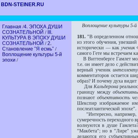
BDN-STEINER.RU
Воплощение культуры 5-й
Главная
/
4. ЭПОХА ДУШИ
СОЗНАТЕЛЬНОЙ
/
III.
181.
"В определенном отнош
КУЛЬТУРА В ЭПОХУ ДУШИ
из этого обучения, увeзший
СОЗНАТЕЛЬНОЙ
/
2.
исторически — как
ученик
Становление "Я есмь"
/
самого Гeте мы встречаем ка
Воплощение культуры 5-й
В Виттенберге Гамлет может 
эпохи
/
т.е. он имеет дело с дейст
верный ученик
интеллекту
комментаторов остаeтся ши
образ? И почему духа видит
Для
Кальдерона
реальнос
границу между
объективны
познают
объективность че
Шекспир изображаемое им 
послеатлантической эпохе".
"Интересно, например, по
сумеречность переходного в
волнуются в душе Гамлета?
"Макбета"; но в "Лире" уже
делаются его субъективны