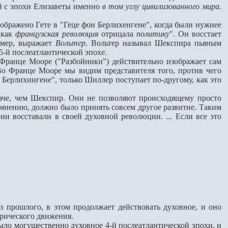
ей с эпохи Елизаветы именно
в том углу цивилизованного мира
.
изображено Гeте в "Геце фон Берлихенгене", когда были нужнее
, как
французская революция
отрицала
политику
". Он восстаeт
имер, выражает
Вольтер
. Вольтер называл Шекспира пьяным
5-й послеатлантической эпохе.
о Франце Мооре ("Разбойники") действительно изображает сам
о Франце Мооре мы видим представителя того, против чего
 Берлихингене", только Шиллер поступает по-другому, как это
е, чем Шекспир. Они не позволяют происходящему просто
их мнению, должно было принять совсем другое развитие. Таким
ни восставали в своей духовной революции. ... Если всe это
из прошлого, в этом продолжает действовать духовное, и оно
орического движения.
ло могущественно духовное 4-й послеатлантической эпохи, и