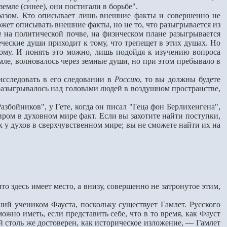
емле (синее), они постигали в борьбе".
азом. Кто описывает лишь внешние факты и совершенно не
ожет описывать внешние факты, но не то, что разыгрывается из
и
на политической почве, на физическом плане разыгрывается
еческие души приходит к тому, что трепещет в этих душах. Но
угому. И понять это можно, лишь подойдя к изучению вопроса
мле, волновалось через земные души, но при этом пребывало в
следовать в его следовании в
Россию
, то вы должны будете
 разыгрывалось над головами людей в воздушном пространстве,
бойников", у Гeте, когда он писал "Геца фон Берлихенгена",
ром в духовном мире факт. Если вы захотите найти поступки,
 у духов в сверхчувственном мире; вы не сможете найти их на
 здесь имеет место, а внизу, совершенно не затронутое этим,
ий учеником Фауста, поскольку существует Гамлет. Русского
жно иметь, если представить себе, что в то время, как Фауст
й столь же достоверен, как историческое изложение, — Гамлет