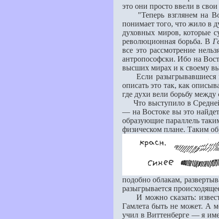
это они просто ввели в свои
"Теперь взглянем на Вост
понимает того, что жило в д
духовных миров, которые с
революционная борьба. В
Г
всe это рассмотрение нельз
антропософски. Ибо на Вост
высших мирах и к своему в
Если разыгрывавшиеся меж
описать это так, как описы
где духи вели борьбу между 
Что выступило в Средней Ев
— на Востоке вы это найдeт
образующие параллель таким
физическом плане. Таким обр
подобно облакам, развeртыв
разыгрывается происходящее
И можно сказать: известно
Гамлета быть не может. А м
учил в Виттенберге — я име