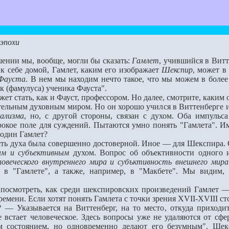
 эпохи
ении мы, вообще, могли бы сказать:
Гамлет
, учившийся в Вит
 к себе домой, Гамлет, каким его изображает
Шекспир
, может в
 Фауста
. В нeм мы находим нечто такое, что мы можем в более 
к (фамулуса) ученика Фауста".
стать, как и Фауст, профессором. Но далее, смотрите, каким об
вительным духовным миром. Но он хорошо учился в Виттенберге 
ализма
, но, с другой стороны, связан с духом. Оба импульс
рокое поле для суждений. Пытаются умно понять "Гамлета". Им
 один Гамлет?
ть духа была совершенно достоверной. Иное — для Шекспира. О
м и субъективным
духом. Вопрос об объективности одного и
ловеческого внутреннего мира и субъктивность внешнего мира
в "Гамлете", а также, например, в "Макбете". Мы видим, 
смотреть, как среди шекспировских произведений Гамлет 
ремени. Если хотят понять Гамлета с точки зрения XVII-XVIII с
 — Указывается на Виттенберг, на то место, откуда приходи
 встаeт человеческое. Здесь вопросы уже не удаляются от сфе
м состоянием, но одновременно делают его безумным". Шекс