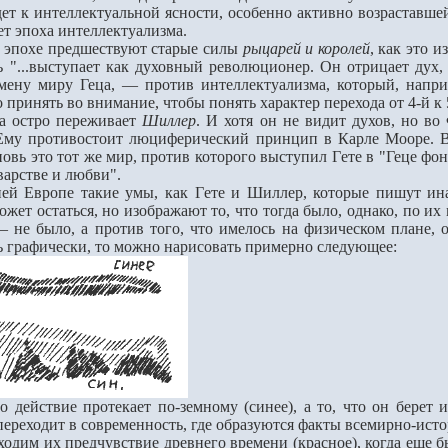
eт к интеллектуальной ясности, особенно активно возраставш
т эпоха интеллектуализма.
эпохе предшествуют старые силы
рыцарей и королей
, как это 
сь "...выступает как духовный революционер. Он отрицает дух
смену миру Геца, — против интеллектуализма, который, напр
 принять во внимание, чтобы понять характер перехода от 4-й к 
 остро переживает
Шиллер
. И хотя он не видит духов, но в
Ему противостоит люциферический принцип в Карле Мооре. В
овь это тот же мир, против которого выступил Гeте в "Геце фон
арстве и любви".
Европе такие умы, как Гeте и Шиллер, которые пишут инач
может остаться, но изображают то, что тогда было, однако, по 
— не было, а против того, что имелось на физическом плане, о
ь графически, то можно нарисовать примерно следующее:
о действие протекает по-земному (синее), а то, что он берет 
 переходит в современность, где образуются факты всемирно-ист
им их предчувствие древнего времени (красное), когда ещe бы