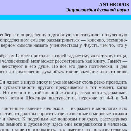
ANTHROPOS
Энциклопедия духовной науки
тенберге и определeнную духовную конституцию, полученную
 определeнном смысле рассматриваться — конечно, всемирно-
верном смысле назвать ученичeством у Фауста, чем то, что у
разом Гамлет приходит к своей задаче: ему является дух отца,
и человеческий мозг может рассматривать как книгу. Гамлет —
а действуют в его душе. Но всe это дано поэтически, и для
еет ли там явление духа объективное значение или это лишь
н живeт в иную эпоху и уже не может столь резко проводить
 субъективности другого прекращается в тот момент, когда
. Но именно в этой полной жизни рассеянности удерживает
что поэзия Шекспира выступает на переходе от 4-й к 5-й
— чистейшее явление
личности
— выражает в монологах всю
толетия, то должны спросить: где жизненные и мировые загадки
т и Фауст. К подобным же вопросам приходят, рассматривая
ры земного к духовному, здесь они возвращаются в человека,
пир пытается изобразить, что именно из подсознательных