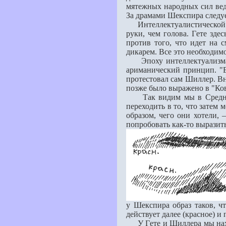
мятежных народных сил вед
За драмами Шекспира следуе
Интеллектуалистической 
руки, чeм голова. Гeте зде
против того, что идeт на 
дикарeм. Всe это необходимо
Эпоху интеллектуализма
ариманический принцип. "
протестовал сам Шиллер. Вн
позже было выражено в "Ков
Так видим мы в Средней 
переходить в то, что затем 
образом, чего они хотели, 
попробовать как-то выразит
у Шекспира образ таков, чт
действует далее (красное) и
У Гeте и Шиллера мы наход