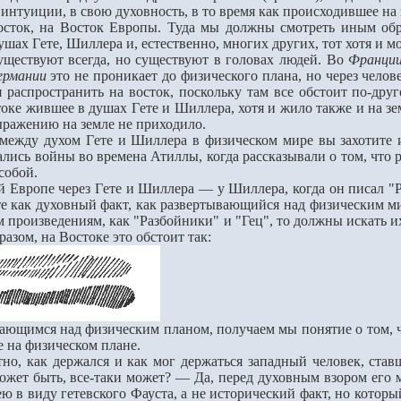
 интуиции, в свою духовность, в то время как происходившее на з
ок, на Восток Европы. Туда мы должны смотреть иным обр
ушах Гeте, Шиллера и, естественно, многих других, тот хотя и м
уществуют всегда, но существуют в головах людей. Во
Франци
ермании
это не проникает до физического плана, но через челов
я распространить на восток, поскольку там всe обстоит по-др
оке жившее в душах Гeте и Шиллера, хотя и жило также и на зе
ыражению на земле не приходило.
ду духом Гeте и Шиллера в физическом мире вы захотите ис
вались войны во времена Атиллы, когда рассказывали о том, что
собой.
ропе через Гeте и Шиллера — у Шиллера, когда он писал "Раз
е как духовный факт, как развeртывающийся над физическим ми
 произведениям, как "Разбойники" и "Гец", то должны искать их
азом, на Востоке это обстоит так:
ающимся над физическим планом, получаем мы понятие о том, что
 на физическом плане.
, как держался и как мог держаться западный человек, ставш
ожет быть, всe-таки может? — Да, перед духовным взором его мо
ю в виду гeтевского Фауста, а не исторический факт, но которы