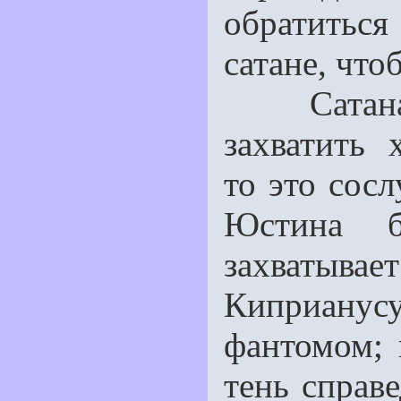
обратитьс
сатане, что
Сатана у
захватить 
то это сос
Юстина б
захватыва
Киприанус
фантомом; 
тень справе