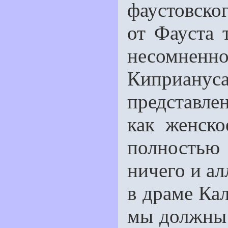
фаустовско
от Фауста 
несомненн
Киприану
представле
как женско
полностью
ничего и ал
в драме Ка
мы должны