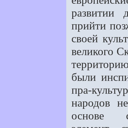
развитии 
прийти поз
своей куль
великого Ск
территори
были инсп
пра-культу
народов н
основе с