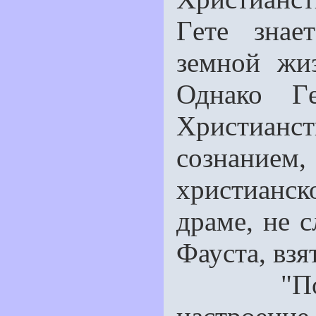
Гeте знае
земной жи
Однако Г
Христианств
сознани
христианск
драме, не 
Фауста, взя
"По сут