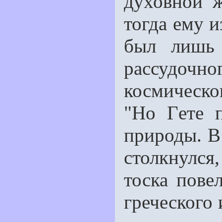
духовной ж
тогда ему и
был лишь 
рассудочно
космическ
"Но Гeте 
природы. В
столкнулся,
тоска повел
греческого 