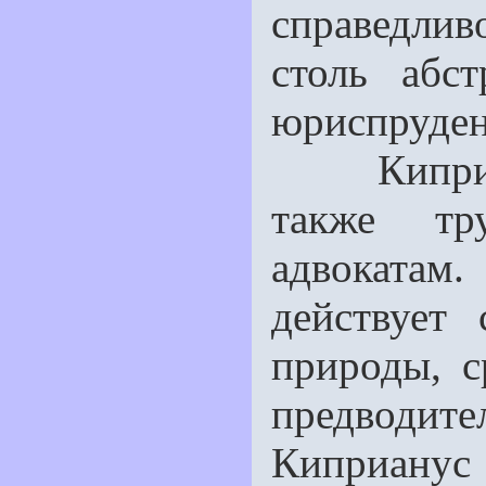
справедли
столь абс
юриспруден
Киприану
также тр
адвокатам.
действует
природы, с
предводит
Киприанус