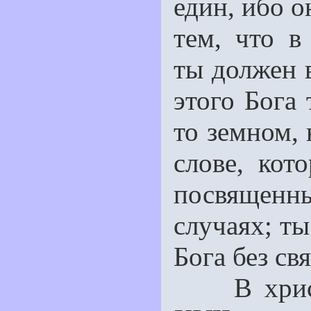
един, ибо о
тем, что в
ты должен в
этого Бога
то земном, 
слове, кот
посвящен
случаях; т
Бога без св
В христиа