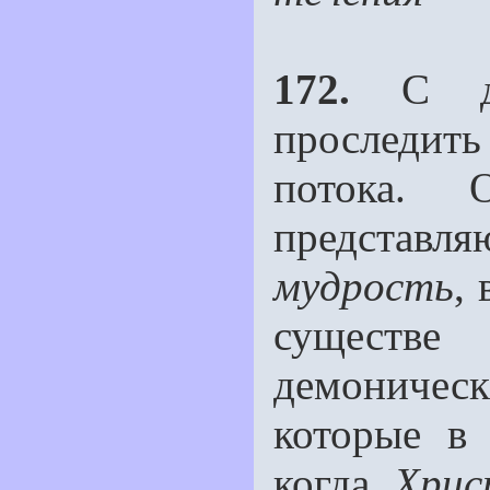
172.
С др
проследит
потока
предста
мудрость
,
существе
демоничес
которые в
когда
Хри