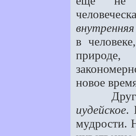
ещe не г
человеческа
внутренняя
в человеке
природе,
закономерн
новое время
Другое
иудейское
.
мудрости. 