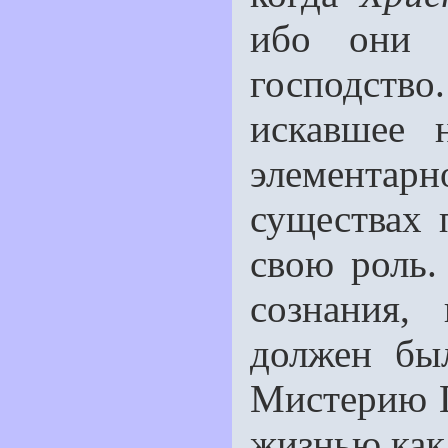
ибо они с
господст
искавшее 
элементар
существах 
свою роль.
сознания,
должен был
Мистерию Г
жизнью как