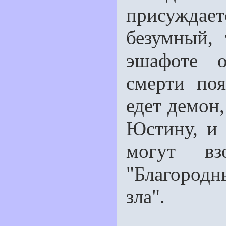
присуждает
безумный, 
эшафоте о
смерти поя
едет демон
Юстину, и 
могут вз
"Благородн
зла".
"Вся х