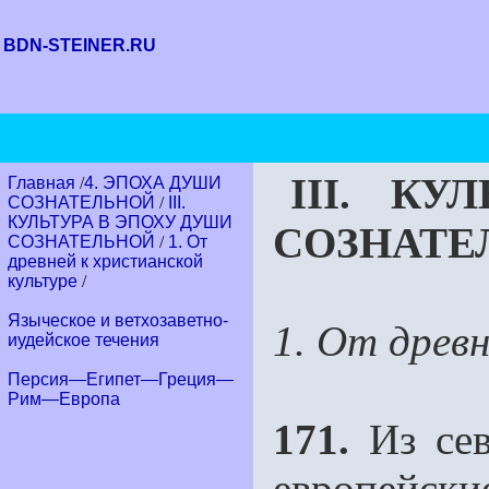
BDN-STEINER.RU
III. К
Главная
/
4. ЭПОХА ДУШИ
СОЗНАТЕЛЬНОЙ
/
III.
КУЛЬТУРА В ЭПОХУ ДУШИ
СОЗНАТЕ
СОЗНАТЕЛЬНОЙ
/
1. От
древней к христианской
культуре
/
Языческое и ветхозаветно-
1. От древ
иудейское течения
Персия—Египет—Греция—
Рим—Европа
171.
Из сев
европейск