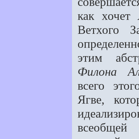
совершается
как хочет
Ветхого З
определeн
этим абст
Филона Ал
всего этог
Ягве, кот
идеализир
всеобщей