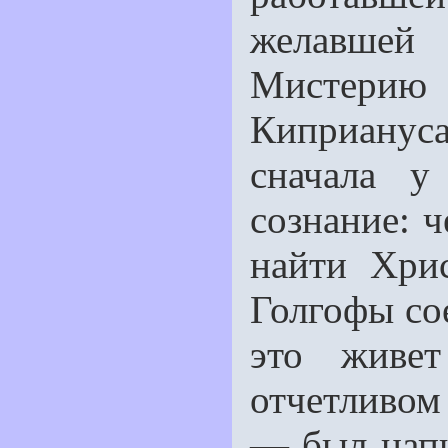
желавше
Мистерию
Киприанус
сначала 
сознание: 
найти Хри
Голгофы со
это живe
отчeтливом 
— был нап