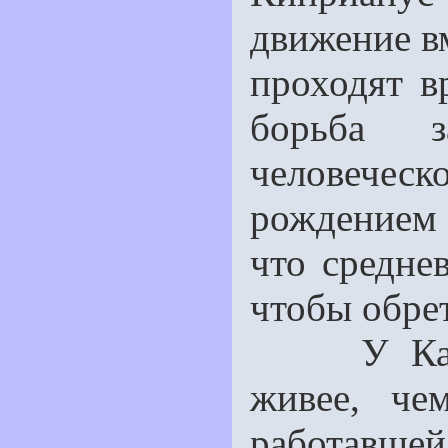
движение в
проходят в
борьба 
человечес
рождением
что среднев
чтобы обрет
У Кальде
живее, че
работавшей