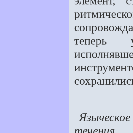
элемент, 
ритмическо
сопровожда
теперь 
исполняв
инструмен
сохранились
Языческо
течения