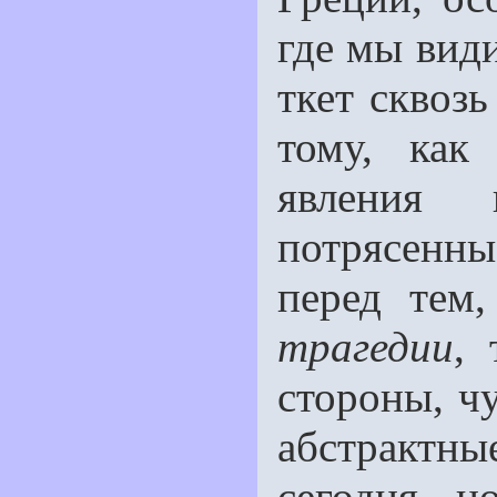
где мы види
ткет сквоз
тому, ка
явления
потрясeнны
перед тем
трагедии
, 
стороны, ч
абстрактн
сегодня, 