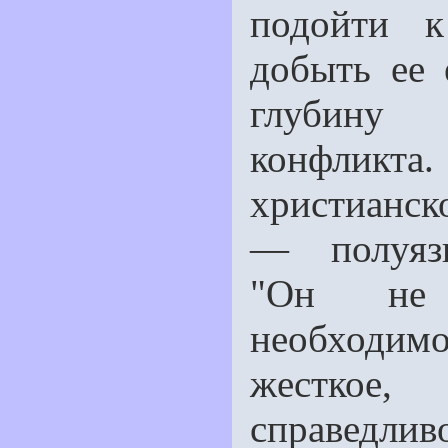
подойти 
добыть еe 
глубину 
конфликта
христианс
— полуязы
"Он не
необходим
жeсткое
справедлив