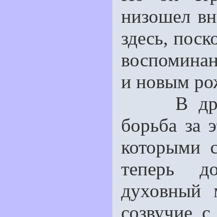
низошeл вн
здесь, поск
воспомина
и новым ро
В драме 
борьба за 
которыми с
теперь д
духовный 
созвучие 