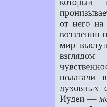
который 
пронизывает
от него на
воззрении 
мир выступ
взглядом
чувственно
полагали 
духовных 
Иудеи —
м