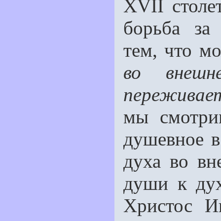
XVII столе
борьба за
тем, что м
во внешн
переживае
мы смотри
душевное в
духа во в
души к дух
Христос И