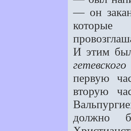
— он закан
которые 
провозглаш
И этим был
гeтевског
первую ча
вторую ча
Вальпурги
должно б
Христианст