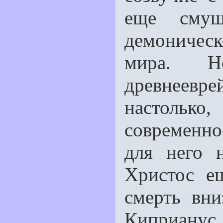
ещe смущ
демоничес
мира. Н
древнеевр
настолько
современно
для него 
Христос е
смерть вни
Киприанус